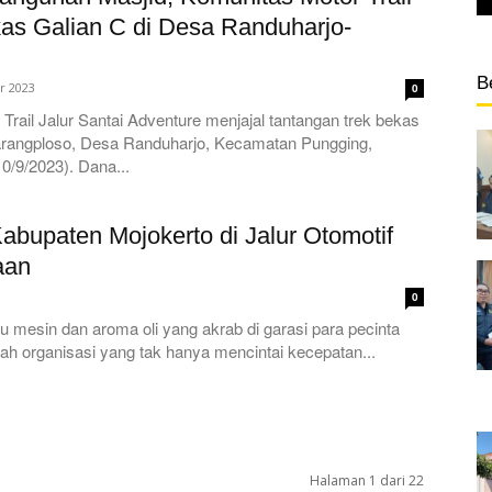
kas Galian C di Desa Randuharjo-
B
r 2023
0
rail Jalur Santai Adventure menjajal tantangan trek bekas
arangploso, Desa Randuharjo, Kecamatan Pungging,
0/9/2023). Dana...
Kabupaten Mojokerto di Jalur Otomotif
aan
0
ru mesin dan aroma oli yang akrab di garasi para pecinta
buah organisasi yang tak hanya mencintai kecepatan...
Halaman 1 dari 22