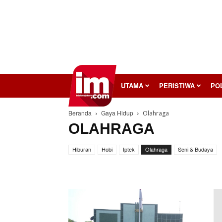
InilahMojokerto
UTAMA
PERISTIWA
POL
Beranda
Gaya Hidup
Olahraga
OLAHRAGA
Hiburan
Hobi
Iptek
Olahraga
Seni & Budaya