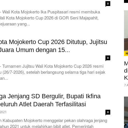
0
 - Wali Kota Mojokerto Ika Puspitasari resmi membuka
ali Kota Mojokerto Cup 2026 di GOR Seni Majapahit,
ejuaraan yang...
ota Mojokerto Cup 2026 Ditutup, Jujitsu
 Juara Umum dengan 15...
H
0
M
 - Turnamen Jujitsu Wali Kota Mojokerto Cup 2026 resmi
d
 (26/7-2026), setelah berlangsung selama tiga hari sejak
K
an...
7 
a Jenjang SD Bergulir, Bupati Ikfina
eluruh Atlet Daerah Terfasilitasi
2021
0
 Kabupaten Mojokerto menggelar pekan olahraga jenjang
ahun 2021 untuk melahirkan bibit atlet. Pemerintah