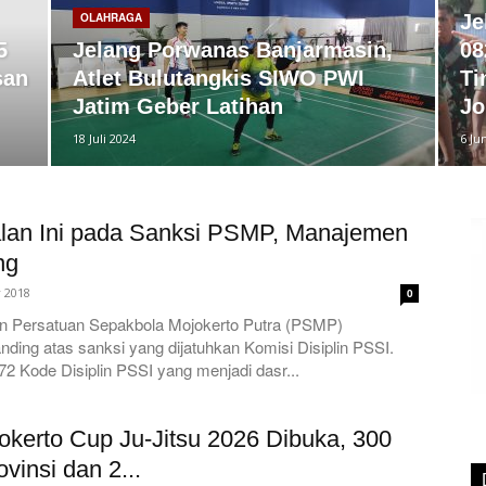
OLAHRAGA
Je
5
Jelang Porwanas Banjarmasin,
08
san
Atlet Bulutangkis SIWO PWI
Ti
Jatim Geber Latihan
J
18 Juli 2024
6 Ju
lan Ini pada Sanksi PSMP, Manajemen
ng
 2018
0
 Persatuan Sepakbola Mojokerto Putra (PSMP)
ding atas sanksi yang dijatuhkan Komisi Disiplin PSSI.
2 Kode Disiplin PSSI yang menjadi dasr...
okerto Cup Ju-Jitsu 2026 Dibuka, 300
ovinsi dan 2...