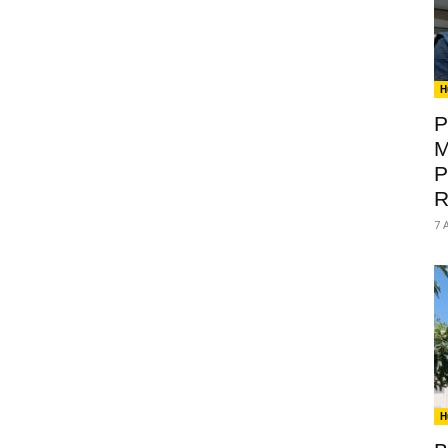
H
P
M
P
R
7 
H