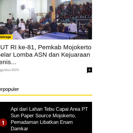
lahraga
UT RI ke-81, Pemkab Mojokerto
elar Lomba ASN dan Kejuaraan
enis...
Agustus 2026
0
erpopuler
Api dari Lahan Tebu Capai Area PT
Sun Paper Source Mojokerto,
Pemadaman Libatkan Enam
Damkar