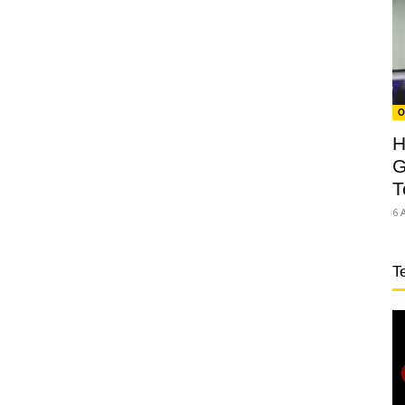
O
H
G
T
6 
T