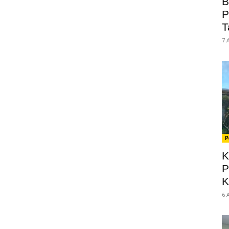
B
P
T
7 
P
K
P
K
6 