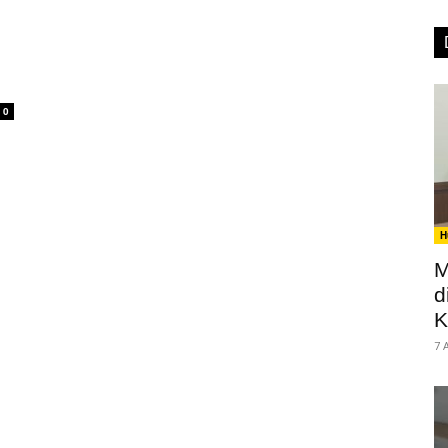
0
H
M
d
K
7 