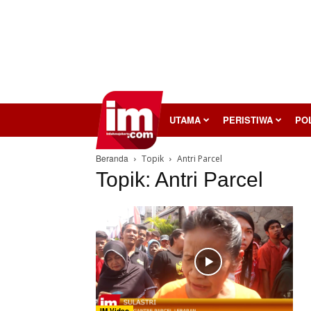
InilahMojokerto
UTAMA
PERISTIWA
POL
Beranda
Topik
Antri Parcel
Topik: Antri Parcel
IM Video