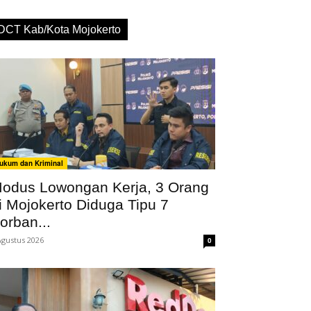
DCT Kab/Kota Mojokerto
ukum dan Kriminal
odus Lowongan Kerja, 3 Orang
i Mojokerto Diduga Tipu 7
orban...
Agustus 2026
0