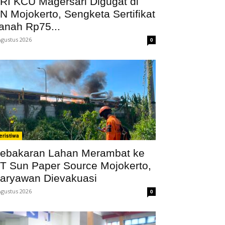
RI KCU Magersari Digugat di
N Mojokerto, Sengketa Sertifikat
anah Rp75...
Agustus 2026
0
eristiwa
ebakaran Lahan Merambat ke
T Sun Paper Source Mojokerto,
aryawan Dievakuasi
Agustus 2026
0