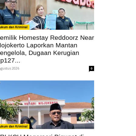
ukum dan Kriminal
emilik Homestay Reddoorz Near
ojokerto Laporkan Mantan
engelola, Dugaan Kerugian
p127...
Agustus 2026
0
ukum dan Kriminal