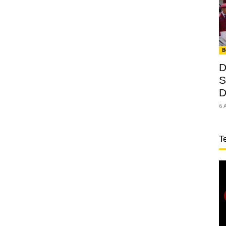
B
D
S
D
6 
T