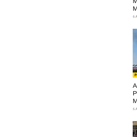
M
M
6 
P
A
P
M
6 