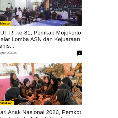
lahraga
UT RI ke-81, Pemkab Mojokerto
elar Lomba ASN dan Kejuaraan
enis...
Agustus 2026
0
endidikan
ari Anak Nasional 2026, Pemkot