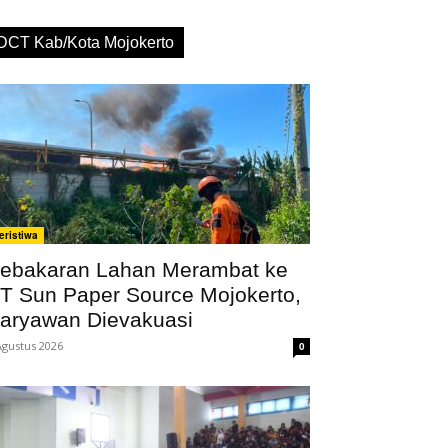
DCT Kab/Kota Mojokerto
eristiwa
ebakaran Lahan Merambat ke
T Sun Paper Source Mojokerto,
aryawan Dievakuasi
Agustus 2026
0