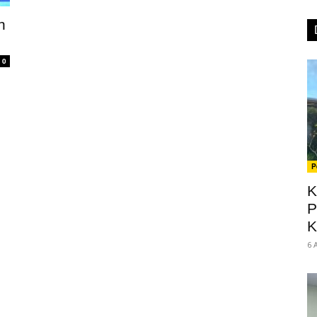
n
0
P
K
P
K
6 