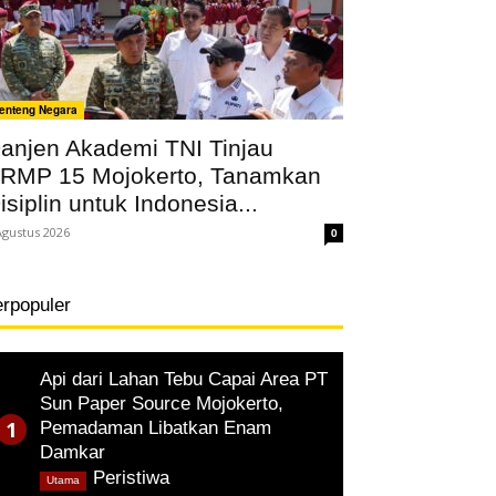
enteng Negara
anjen Akademi TNI Tinjau
RMP 15 Mojokerto, Tanamkan
isiplin untuk Indonesia...
Agustus 2026
0
erpopuler
Api dari Lahan Tebu Capai Area PT
Sun Paper Source Mojokerto,
Pemadaman Libatkan Enam
Damkar
,
Peristiwa
Utama