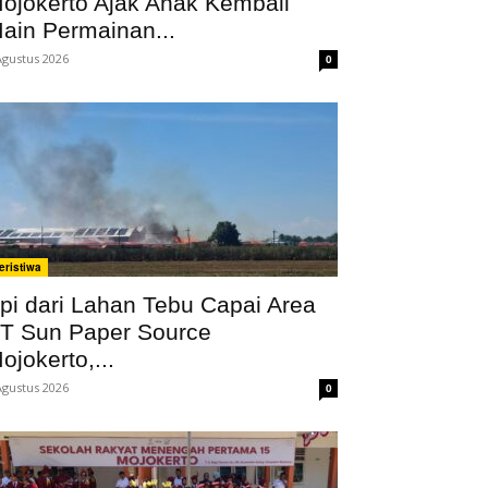
ojokerto Ajak Anak Kembali
ain Permainan...
Agustus 2026
0
eristiwa
pi dari Lahan Tebu Capai Area
T Sun Paper Source
ojokerto,...
Agustus 2026
0