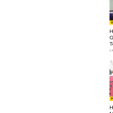
O
H
G
T
6 
P
H