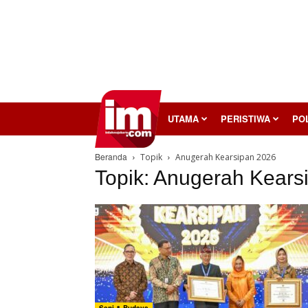
InilahMojokerto
UTAMA
PERISTIWA
POL
Beranda
Topik
Anugerah Kearsipan 2026
Topik: Anugerah Kears