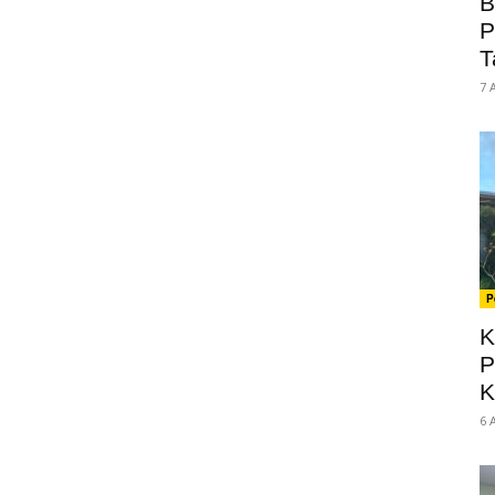
B
P
T
7 
P
K
P
K
6 