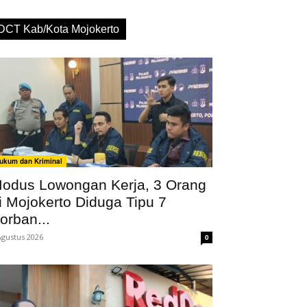
DCT Kab/Kota Mojokerto
ukum dan Kriminal
odus Lowongan Kerja, 3 Orang
i Mojokerto Diduga Tipu 7
orban...
Agustus 2026
0