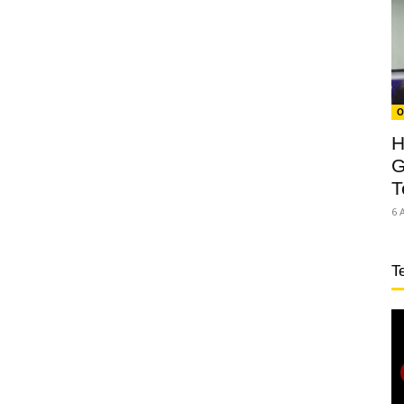
O
H
G
T
6 
T