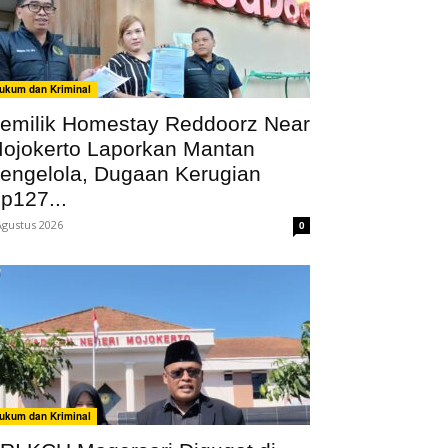
ukum dan Kriminal
emilik Homestay Reddoorz Near
ojokerto Laporkan Mantan
engelola, Dugaan Kerugian
p127...
Agustus 2026
0
ukum dan Kriminal