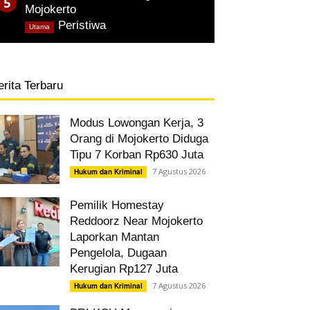
Mojokerto
,
Peristiwa
Utama
erita Terbaru
Modus Lowongan Kerja, 3
Orang di Mojokerto Diduga
Tipu 7 Korban Rp630 Juta
7 Agustus 2026
Hukum dan Kriminal
Pemilik Homestay
Reddoorz Near Mojokerto
Laporkan Mantan
Pengelola, Dugaan
Kerugian Rp127 Juta
7 Agustus 2026
Hukum dan Kriminal