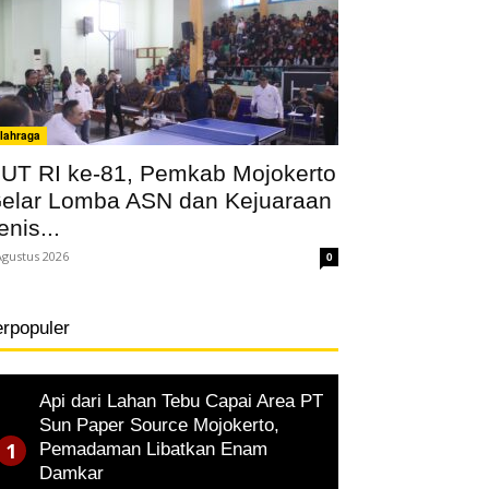
lahraga
UT RI ke-81, Pemkab Mojokerto
elar Lomba ASN dan Kejuaraan
enis...
Agustus 2026
0
erpopuler
Api dari Lahan Tebu Capai Area PT
Sun Paper Source Mojokerto,
Pemadaman Libatkan Enam
Damkar