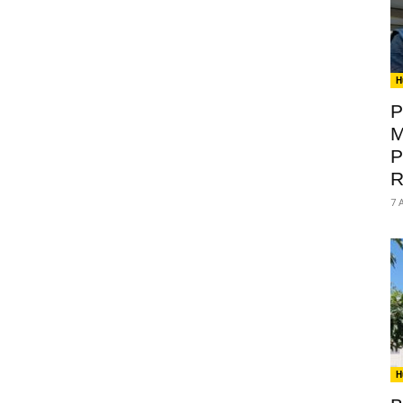
H
P
M
P
R
7 
H