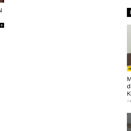
N
0
H
M
d
K
7 