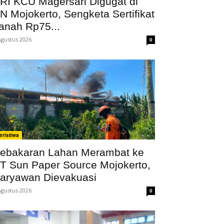
RI KCU Magersari Digugat di
N Mojokerto, Sengketa Sertifikat
anah Rp75...
Agustus 2026
0
eristiwa
ebakaran Lahan Merambat ke
T Sun Paper Source Mojokerto,
aryawan Dievakuasi
Agustus 2026
0