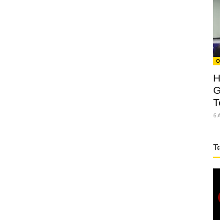
O
H
G
T
6 
T