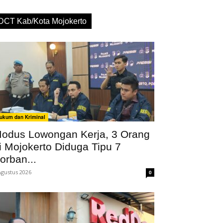
DCT Kab/Kota Mojokerto
ukum dan Kriminal
odus Lowongan Kerja, 3 Orang
i Mojokerto Diduga Tipu 7
orban...
Agustus 2026
0