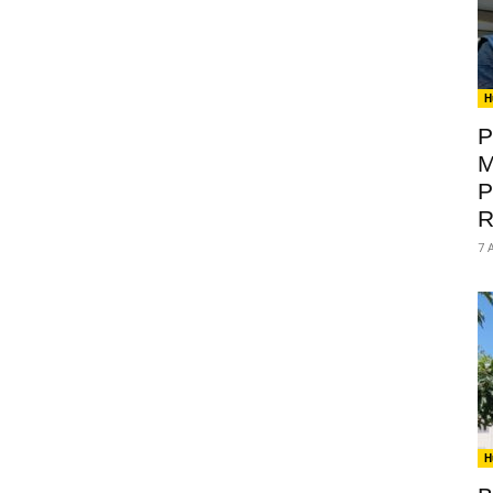
H
P
M
P
R
7 
H