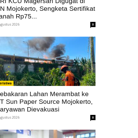
RI KCU Magersari Digugat di
N Mojokerto, Sengketa Sertifikat
anah Rp75...
Agustus 2026
0
eristiwa
ebakaran Lahan Merambat ke
T Sun Paper Source Mojokerto,
aryawan Dievakuasi
Agustus 2026
0