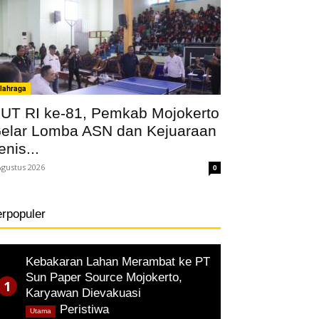
lahraga
UT RI ke-81, Pemkab Mojokerto
elar Lomba ASN dan Kejuaraan
enis...
Agustus 2026
0
erpopuler
Kebakaran Lahan Merambat ke PT
Sun Paper Source Mojokerto,
Karyawan Dievakuasi
,
Peristiwa
Utama