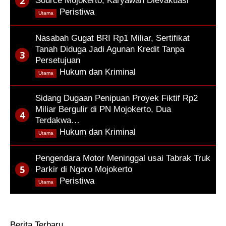
Source Mojokerto, Karyawan Dievakuasi
,
Peristiwa
Utama
Nasabah Gugat BRI Rp1 Miliar, Sertifikat
Tanah Diduga Jadi Agunan Kredit Tanpa
Persetujuan
,
Hukum dan Kriminal
Utama
Sidang Dugaan Penipuan Proyek Fiktif Rp2
Miliar Bergulir di PN Mojokerto, Dua
Terdakwa…
,
Hukum dan Kriminal
Utama
Pengendara Motor Meninggal usai Tabrak Truk
Parkir di Ngoro Mojokerto
,
Peristiwa
Utama
Berita Terbaru