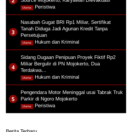
Source Mojokerto, Karyawan Dievakuasi
,
Peristiwa
Utama
Nasabah Gugat BRI Rp1 Miliar, Sertifikat
Tanah Diduga Jadi Agunan Kredit Tanpa
Persetujuan
,
Hukum dan Kriminal
Utama
Sidang Dugaan Penipuan Proyek Fiktif Rp2
Miliar Bergulir di PN Mojokerto, Dua
Terdakwa…
,
Hukum dan Kriminal
Utama
Pengendara Motor Meninggal usai Tabrak Truk
Parkir di Ngoro Mojokerto
,
Peristiwa
Utama
Berita Terbaru