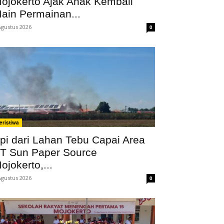
ojokerto Ajak Anak Kembali
ain Permainan...
Agustus 2026
0
eristiwa
pi dari Lahan Tebu Capai Area
T Sun Paper Source
ojokerto,...
Agustus 2026
0