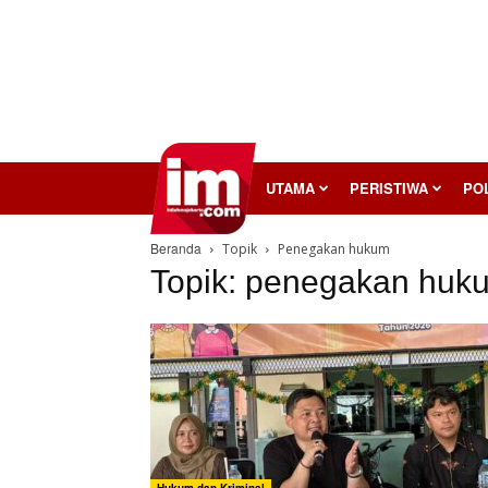
InilahMojokerto
UTAMA
PERISTIWA
POL
Beranda
Topik
Penegakan hukum
Topik: penegakan huk