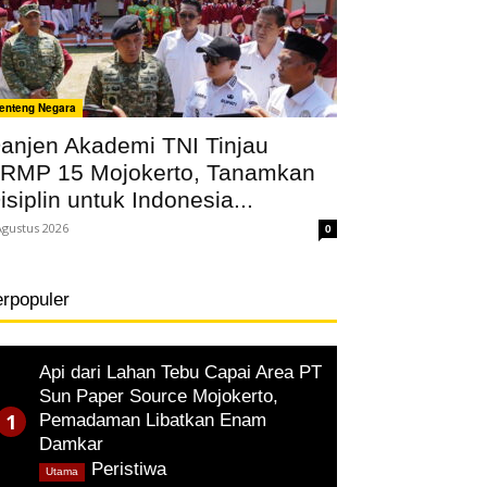
enteng Negara
anjen Akademi TNI Tinjau
RMP 15 Mojokerto, Tanamkan
isiplin untuk Indonesia...
Agustus 2026
0
erpopuler
Api dari Lahan Tebu Capai Area PT
Sun Paper Source Mojokerto,
Pemadaman Libatkan Enam
Damkar
,
Peristiwa
Utama