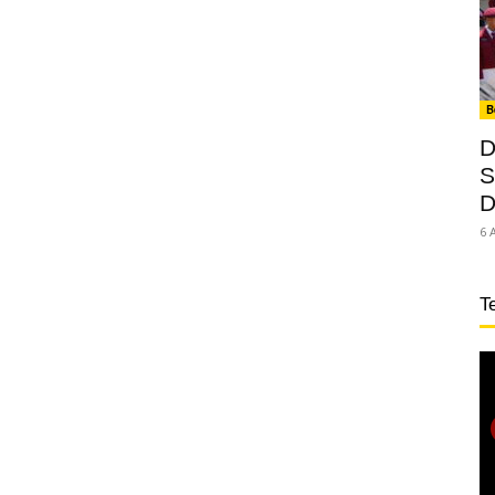
B
D
S
D
6 
T