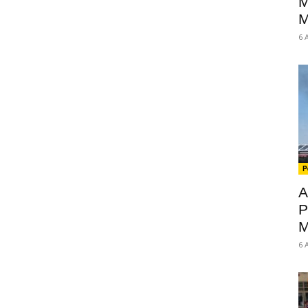
M
M
6 
P
A
P
M
6 