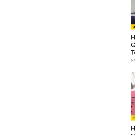
O
H
G
T
6 
P
H