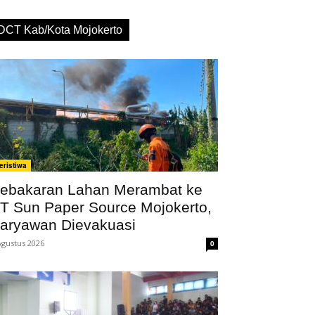
DCT Kab/Kota Mojokerto
eristiwa
ebakaran Lahan Merambat ke
T Sun Paper Source Mojokerto,
aryawan Dievakuasi
Agustus 2026
0