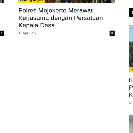
Benteng Negara
Polres Mojokerto Merawat
Kerjasama dengan Persatuan
m
Kepala Desa
11 April 2026
0
0
P
K
P
K
6 