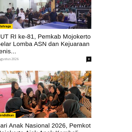
lahraga
UT RI ke-81, Pemkab Mojokerto
elar Lomba ASN dan Kejuaraan
enis...
Agustus 2026
0
endidikan
ari Anak Nasional 2026, Pemkot