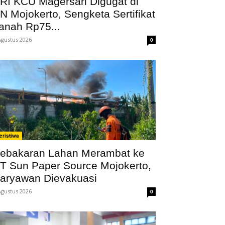
RI KCU Magersari Digugat di
N Mojokerto, Sengketa Sertifikat
anah Rp75...
Agustus 2026
0
eristiwa
ebakaran Lahan Merambat ke
T Sun Paper Source Mojokerto,
aryawan Dievakuasi
Agustus 2026
0