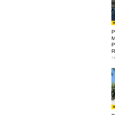
H
P
M
P
R
7 
H