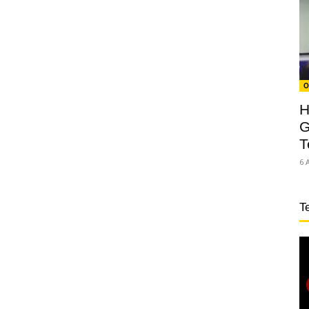
O
H
G
T
6 
T