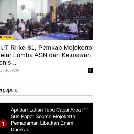
lahraga
UT RI ke-81, Pemkab Mojokerto
elar Lomba ASN dan Kejuaraan
enis...
Agustus 2026
0
erpopuler
Api dari Lahan Tebu Capai Area PT
Sun Paper Source Mojokerto,
Pemadaman Libatkan Enam
Damkar