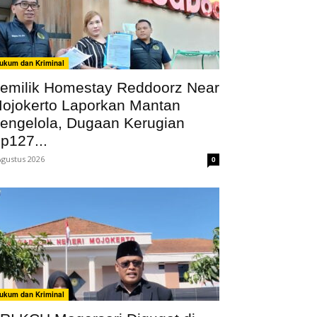
ukum dan Kriminal
emilik Homestay Reddoorz Near
ojokerto Laporkan Mantan
engelola, Dugaan Kerugian
p127...
Agustus 2026
0
ukum dan Kriminal