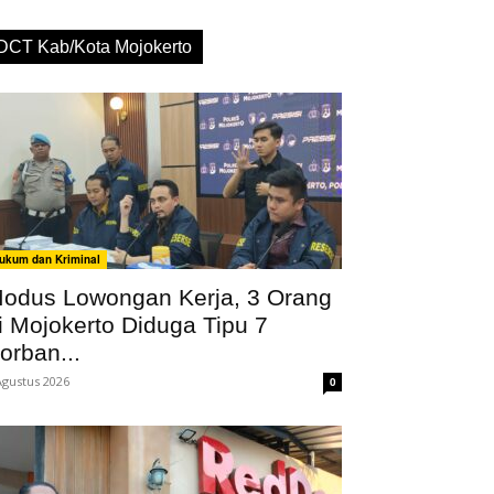
DCT Kab/Kota Mojokerto
ukum dan Kriminal
odus Lowongan Kerja, 3 Orang
i Mojokerto Diduga Tipu 7
orban...
Agustus 2026
0