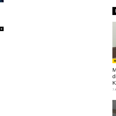
0
H
M
d
K
7 