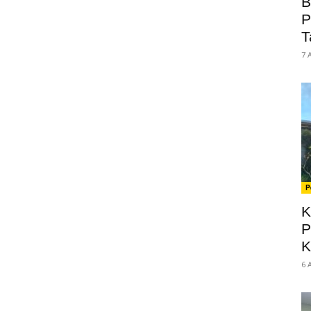
B
P
T
7 
P
K
P
K
6 