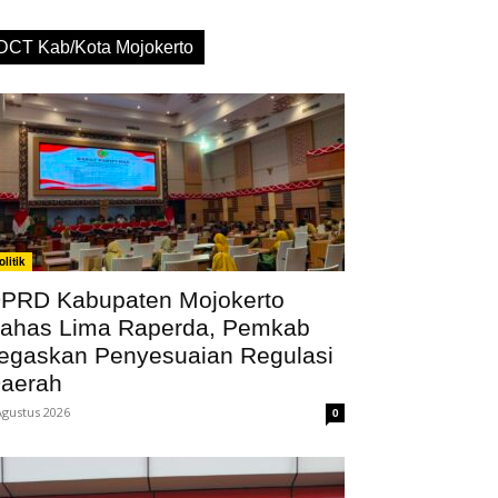
DCT Kab/Kota Mojokerto
olitik
PRD Kabupaten Mojokerto
ahas Lima Raperda, Pemkab
egaskan Penyesuaian Regulasi
aerah
Agustus 2026
0