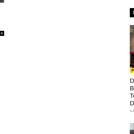
0
P
D
B
T
D
4 