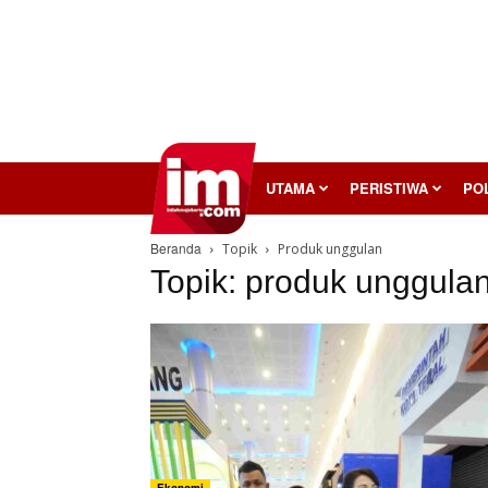
InilahMojokerto
UTAMA
PERISTIWA
POL
Beranda
Topik
Produk unggulan
Topik: produk unggula