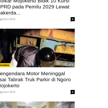
olkar Mojokerto Bidik 10 Kursi
PRD pada Pemilu 2029 Lewat
akerda...
Agustus 2026
0
eristiwa
engendara Motor Meninggal
sai Tabrak Truk Parkir di Ngoro
ojokerto
Agustus 2026
0