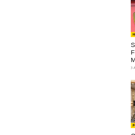
H
S
F
M
3 
P