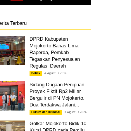
erita Terbaru
DPRD Kabupaten
Mojokerto Bahas Lima
Raperda, Pemkab
Tegaskan Penyesuaian
Regulasi Daerah
4 Agustus 2026
Politik
Sidang Dugaan Penipuan
Proyek Fiktif Rp2 Miliar
Bergulir di PN Mojokerto,
Dua Terdakwa Jalani...
3 Agustus 2026
Hukum dan Kriminal
Golkar Mojokerto Bidik 10
Kursi DPRD pada Pemilu