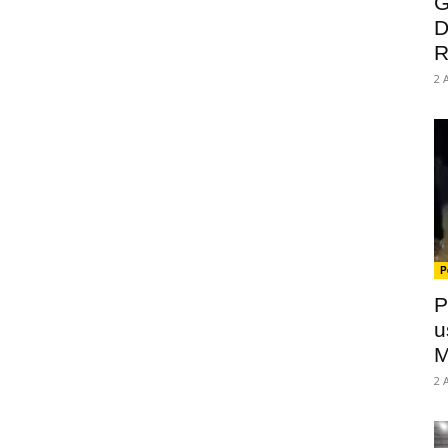
G
D
R
2 
P
P
u
M
2 