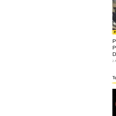
P
P
P
D
2 
T