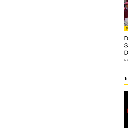
B
D
S
D
6 
T