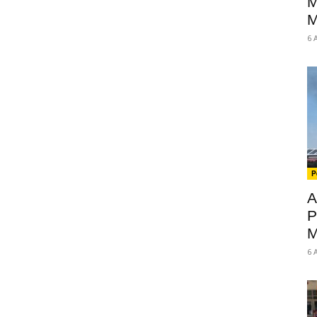
M
M
6 
P
A
P
M
6 