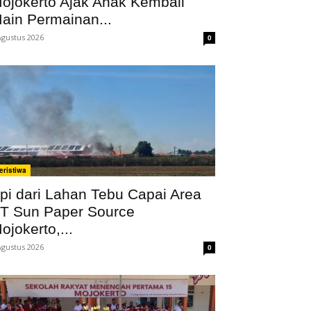
ojokerto Ajak Anak Kembali
ain Permainan...
Agustus 2026
0
eristiwa
pi dari Lahan Tebu Capai Area
T Sun Paper Source
ojokerto,...
Agustus 2026
0