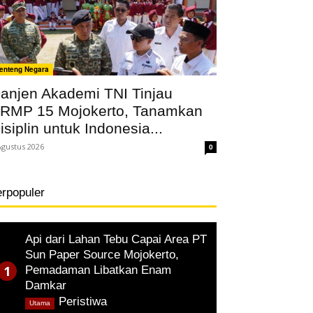
enteng Negara
anjen Akademi TNI Tinjau
RMP 15 Mojokerto, Tanamkan
isiplin untuk Indonesia...
Agustus 2026
0
erpopuler
Api dari Lahan Tebu Capai Area PT
Sun Paper Source Mojokerto,
Pemadaman Libatkan Enam
Damkar
,
Peristiwa
Utama