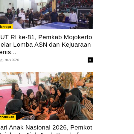
lahraga
UT RI ke-81, Pemkab Mojokerto
elar Lomba ASN dan Kejuaraan
enis...
Agustus 2026
0
endidikan
ari Anak Nasional 2026, Pemkot