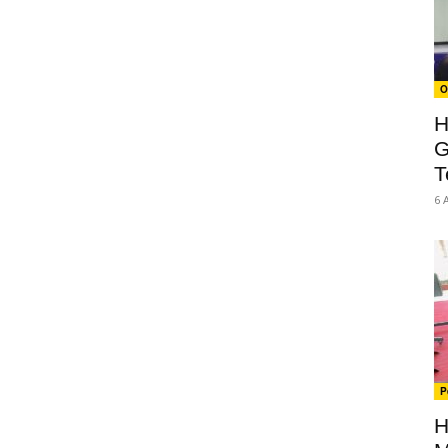
O
H
G
T
6 
P
H