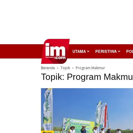
InilahMojokerto
UTAMA
PERISTIWA
POL
Beranda
Topik
Program Makmur
Topik: Program Makmu