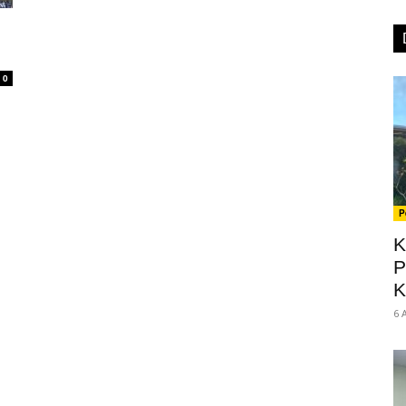
0
P
K
P
K
6 