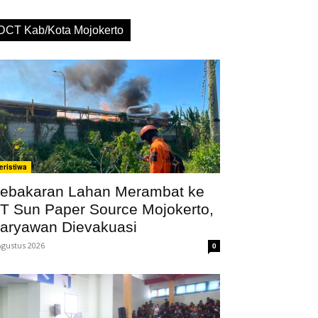
DCT Kab/Kota Mojokerto
eristiwa
ebakaran Lahan Merambat ke
T Sun Paper Source Mojokerto,
aryawan Dievakuasi
Agustus 2026
0