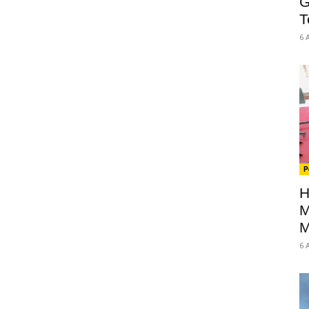
G
T
6 
P
H
M
M
6 