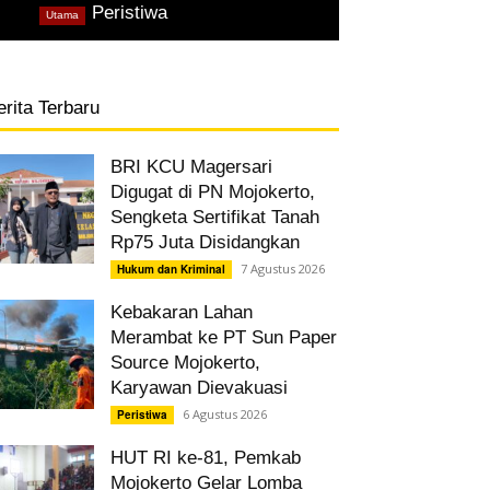
,
Peristiwa
Utama
erita Terbaru
BRI KCU Magersari
Digugat di PN Mojokerto,
Sengketa Sertifikat Tanah
Rp75 Juta Disidangkan
7 Agustus 2026
Hukum dan Kriminal
Kebakaran Lahan
Merambat ke PT Sun Paper
Source Mojokerto,
Karyawan Dievakuasi
6 Agustus 2026
Peristiwa
HUT RI ke-81, Pemkab
Mojokerto Gelar Lomba