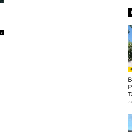
0
H
B
P
T
7 