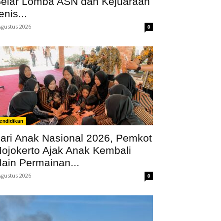
elar Lomba ASN dan Kejuaraan
enis...
Agustus 2026
0
endidikan
ari Anak Nasional 2026, Pemkot
ojokerto Ajak Anak Kembali
ain Permainan...
Agustus 2026
0