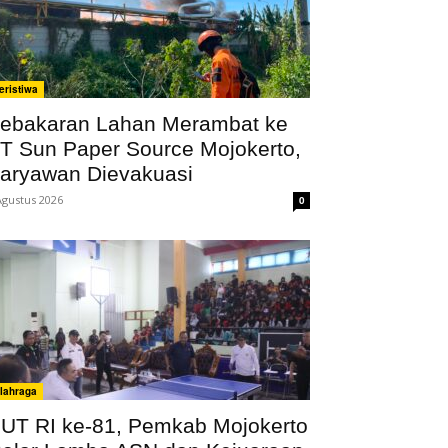
eristiwa
ebakaran Lahan Merambat ke
T Sun Paper Source Mojokerto,
aryawan Dievakuasi
Agustus 2026
0
lahraga
UT RI ke-81, Pemkab Mojokerto