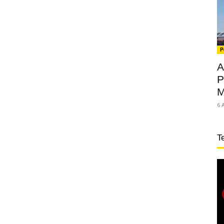
P
A
P
M
6 
T