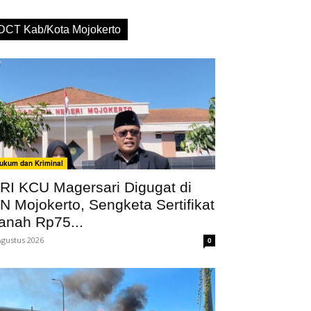
DCT Kab/Kota Mojokerto
ukum dan Kriminal
RI KCU Magersari Digugat di
N Mojokerto, Sengketa Sertifikat
anah Rp75...
Agustus 2026
0