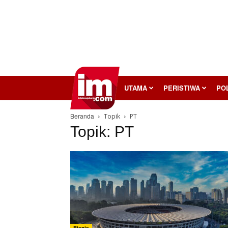
InilahMojokerto
UTAMA
PERISTIWA
POL
Beranda
Topik
PT
Topik: PT