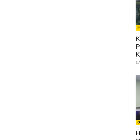
P
K
P
K
6 
O
H