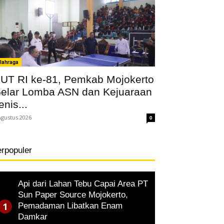
lahraga
UT RI ke-81, Pemkab Mojokerto
elar Lomba ASN dan Kejuaraan
enis...
Agustus 2026
0
erpopuler
Api dari Lahan Tebu Capai Area PT
Sun Paper Source Mojokerto,
Pemadaman Libatkan Enam
Damkar