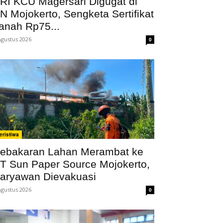
RI KCU Magersari Digugat di
N Mojokerto, Sengketa Sertifikat
anah Rp75...
Agustus 2026
0
eristiwa
ebakaran Lahan Merambat ke
T Sun Paper Source Mojokerto,
aryawan Dievakuasi
Agustus 2026
0