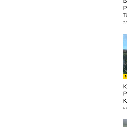
B
P
T
7 
P
K
P
K
6 