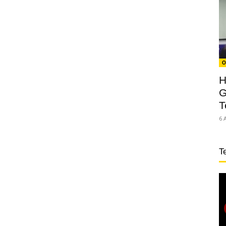
O
H
G
T
6 
T