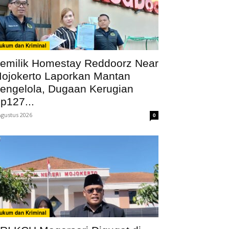
ukum dan Kriminal
emilik Homestay Reddoorz Near
ojokerto Laporkan Mantan
engelola, Dugaan Kerugian
p127...
Agustus 2026
0
ukum dan Kriminal