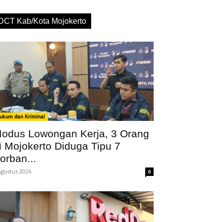
DCT Kab/Kota Mojokerto
ukum dan Kriminal
odus Lowongan Kerja, 3 Orang
i Mojokerto Diduga Tipu 7
orban...
Agustus 2026
0