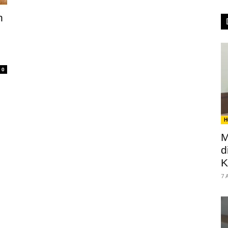
n
0
H
M
d
K
7 