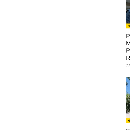
H
P
M
P
R
7 
H