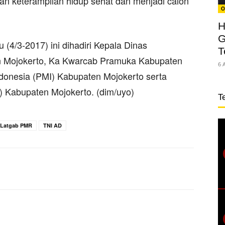
an keterampilan hidup sehat dan menjadi calon
O
H
G
(4/3-2017) ini dihadiri Kepala Dinas
T
n Mojokerto, Ka Kwarcab Pramuka Kabupaten
6 
donesia (PMI) Kabupaten Mojokerto serta
Kabupaten Mojokerto. (dim/uyo)
T
Latgab PMR
TNI AD