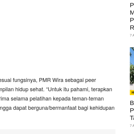
P
M
P
R
7 
esuai fungsinya, PMR Wira sebagai peer
pilan hidup sehat. “Untuk itu pahami, terapkan
H
erima selama pelatihan kepada teman-teman
B
ingga dapat berguna/bermanfaat bagi kehidupan
P
T
7 