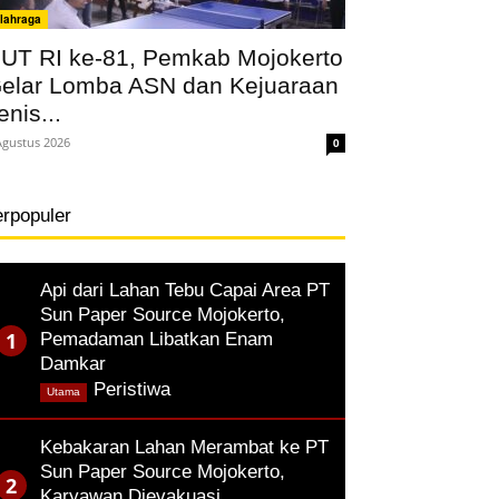
lahraga
UT RI ke-81, Pemkab Mojokerto
elar Lomba ASN dan Kejuaraan
enis...
Agustus 2026
0
erpopuler
Api dari Lahan Tebu Capai Area PT
Sun Paper Source Mojokerto,
Pemadaman Libatkan Enam
Damkar
,
Peristiwa
Utama
Kebakaran Lahan Merambat ke PT
Sun Paper Source Mojokerto,
Karyawan Dievakuasi