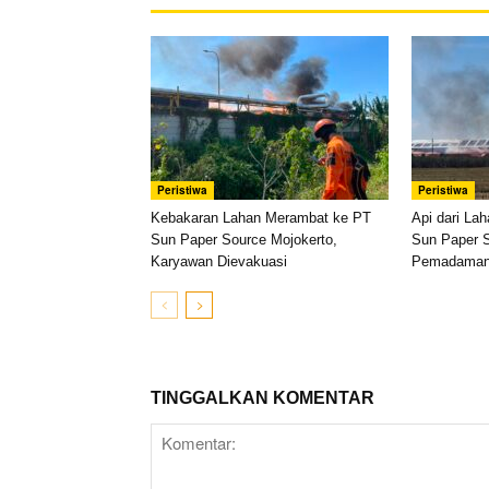
Peristiwa
Peristiwa
Kebakaran Lahan Merambat ke PT
Api dari La
Sun Paper Source Mojokerto,
Sun Paper S
Karyawan Dievakuasi
Pemadaman 
TINGGALKAN KOMENTAR