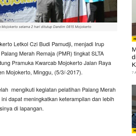
n Mojokerto selama 2 hari ditutup Dandim 0815 Mojokerto
H
to Letkol Czi Budi Pamudji, menjadi Irup
M
 Palang Merah Remaja (PMR) tingkat SLTA
d
edung Pramuka Kwarcab Mojokerto Jalan Raya
K
 Mojokerto, Minggu, (5/3/-2017).
7 
elah mengikuti kegiatan pelatihan Palang Merah
ini dapat meningkatkan keterampilan dan lebih
inya di lapangan.
H