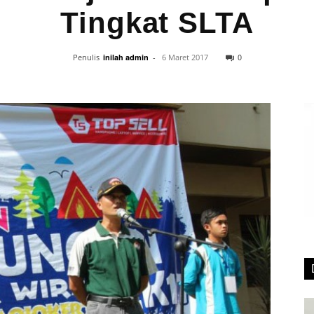
Tingkat SLTA
0
Penulis
inilah admin
-
6 Maret 2017