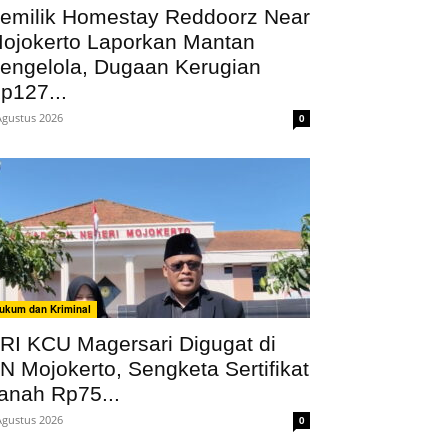
emilik Homestay Reddoorz Near
ojokerto Laporkan Mantan
engelola, Dugaan Kerugian
p127...
Agustus 2026
0
ukum dan Kriminal
RI KCU Magersari Digugat di
N Mojokerto, Sengketa Sertifikat
anah Rp75...
Agustus 2026
0