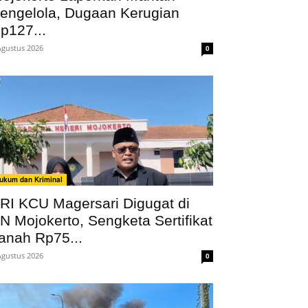
engelola, Dugaan Kerugian
p127...
Agustus 2026
0
ukum dan Kriminal
RI KCU Magersari Digugat di
N Mojokerto, Sengketa Sertifikat
anah Rp75...
Agustus 2026
0