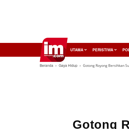
InilahMojokerto
UTAMA
PERISTIWA
POL
Beranda
Gaya Hidup
Gotong Royong Bersihkan Su
Gotong R