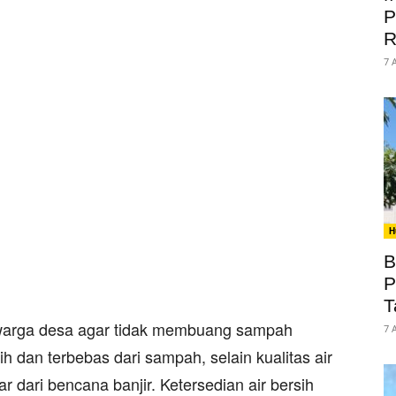
P
R
7 
H
B
P
T
warga desa agar tidak membuang sampah
7 
h dan terbebas dari sampah, selain kualitas air
ar dari bencana banjir. Ketersedian air bersih