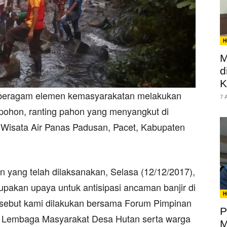
H
M
d
K
 beragam elemen kemasyarakatan melakukan
7 
ohon, ranting pahon yang menyangkut di
n Wisata Air Panas Padusan, Pacet, Kabupaten
n yang telah dilaksanakan, Selasa (12/12/2017),
upakan upaya untuk antisipasi ancaman banjir di
H
rsebut kami dilakukan bersama Forum Pimpinan
P
, Lembaga Masyarakat Desa Hutan serta warga
M