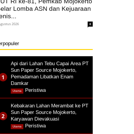
UT RI ke-81, Pemkab Mojokerto
elar Lomba ASN dan Kejuaraan
enis...
Agustus 2026
0
erpopuler
Api dari Lahan Tebu Capai Area PT
Sun Paper Source Mojokerto,
Pemadaman Libatkan Enam
Damkar
,
Peristiwa
Utama
Kebakaran Lahan Merambat ke PT
Sun Paper Source Mojokerto,
Karyawan Dievakuasi
,
Peristiwa
Utama