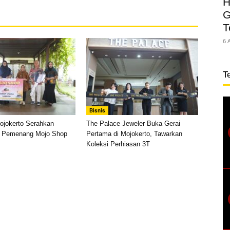
H
G
T
6 
T
Bisnis
ojokerto Serahkan
The Palace Jeweler Buka Gerai
i Pemenang Mojo Shop
Pertama di Mojokerto, Tawarkan
Koleksi Perhiasan 3T