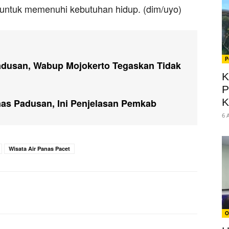
 untuk memenuhi kebutuhan hidup. (dim/uyo)
P
Padusan, Wabup Mojokerto Tegaskan Tidak
K
P
K
anas Padusan, Ini Penjelasan Pemkab
6 
Wisata Air Panas Pacet
O