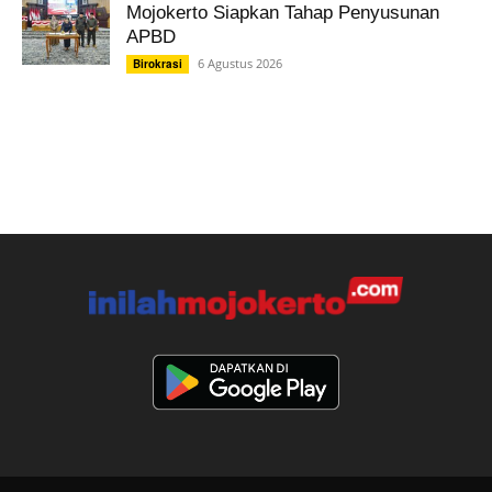
Mojokerto Siapkan Tahap Penyusunan
APBD
6 Agustus 2026
Birokrasi