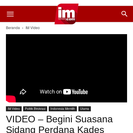
Beranda
IM Video
IM Video
Politik Birokrasi
Indonesia Memilih
Utama
VIDEO – Begini Suasana
Sidang Perdana Kades