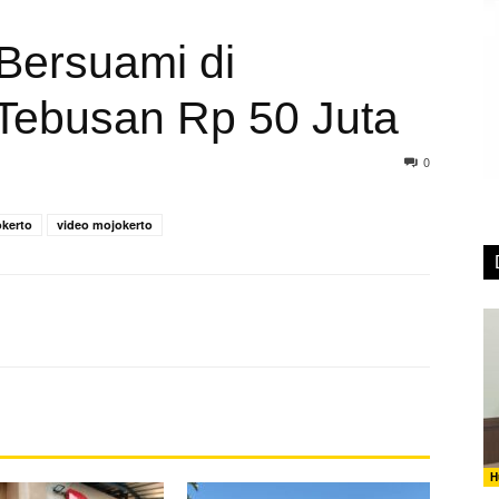
Bersuami di
 Tebusan Rp 50 Juta
0
okerto
video mojokerto
H