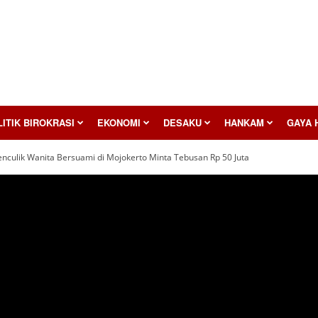
ITIK BIROKRASI
EKONOMI
DESAKU
HANKAM
GAYA 
enculik Wanita Bersuami di Mojokerto Minta Tebusan Rp 50 Juta