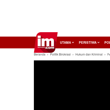
InilahMojokerto
UTAMA
PERISTIWA
POL
Beranda
Politik Birokrasi
Hukum dan Kriminal
P