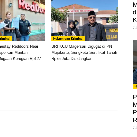
M
d
K
7 
riminal
Hukum dan Kriminal
mestay Reddoorz Near
BRI KCU Magersari Digugat di PN
aporkan Mantan
Mojokerto, Sengketa Sertifikat Tanah
Dugaan Kerugian Rp127
Rp75 Juta Disidangkan
H
P
M
P
R
7 