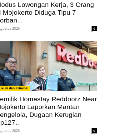
odus Lowongan Kerja, 3 Orang
i Mojokerto Diduga Tipu 7
orban...
Agustus 2026
0
ukum dan Kriminal
emilik Homestay Reddoorz Near
ojokerto Laporkan Mantan
engelola, Dugaan Kerugian
p127...
Agustus 2026
0