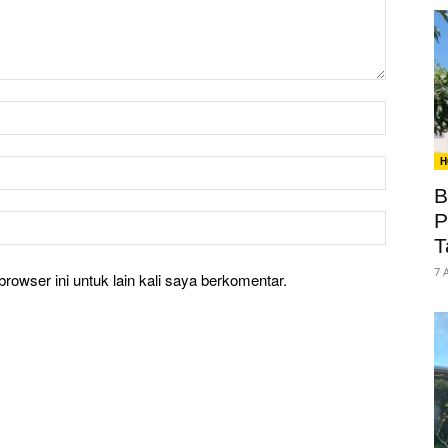
H
B
P
T
7 
rowser ini untuk lain kali saya berkomentar.