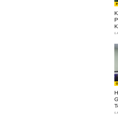
P
K
P
K
6 
O
H
G
T
6 