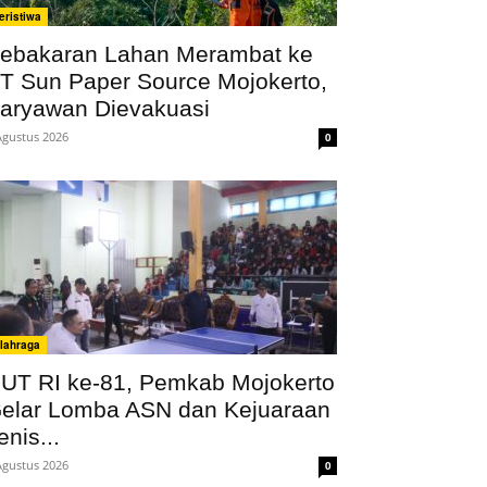
eristiwa
ebakaran Lahan Merambat ke
T Sun Paper Source Mojokerto,
aryawan Dievakuasi
Agustus 2026
0
lahraga
UT RI ke-81, Pemkab Mojokerto
elar Lomba ASN dan Kejuaraan
enis...
Agustus 2026
0