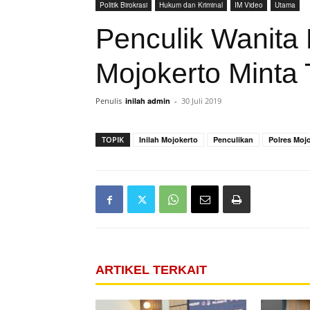
Politik Birokrasi
Hukum dan Kriminal
IM Video
Utama
Penculik Wanita 
Mojokerto Minta
Penulis
inilah admin
-
30 Juli 2019
TOPIK
Inilah Mojokerto
Penculikan
Polres Moj
ARTIKEL TERKAIT