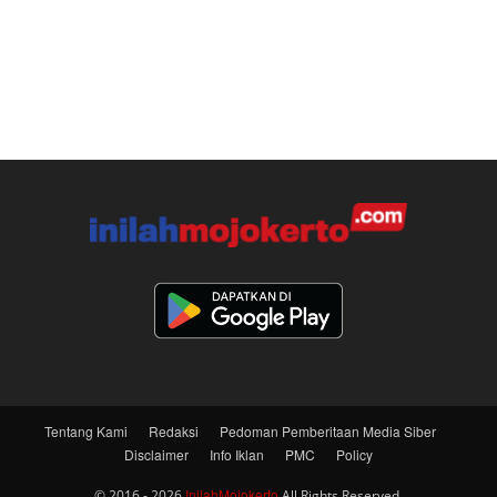
Tentang Kami
Redaksi
Pedoman Pemberitaan Media Siber
Disclaimer
Info Iklan
PMC
Policy
InilahMojokerto
© 2016 - 2026
All Rights Reserved.