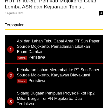
HUT RI ke-81, Pemkab Mojokerto Gelar
Lomba ASN dan Kejuaraan Tenis...
6 Agustus 2026
0
Terpopuler
Api dari Lahan Tebu Capai Area PT Sun Paper
Source Mojokerto, Pemadaman Libatkan
Enam Damkar
,
Peristiwa
Utama
Kebakaran Lahan Merambat ke PT Sun Paper
Source Mojokerto, Karyawan Dievakuasi
,
Peristiwa
Utama
Sidang Dugaan Penipuan Proyek Fiktif Rp2
Miliar Bergulir di PN Mojokerto, Dua
Terdakwa…