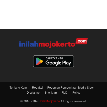
Tentang Kami
Redaksi
Pedoman Pemberitaan Media Siber
Disclaimer
Info Iklan
PMC
Policy
InilahMojokerto
© 2016 - 2026
All Rights Reserved.