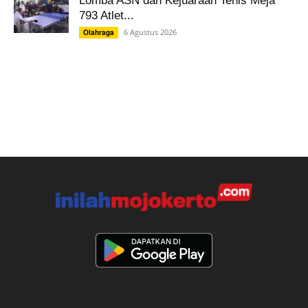
Lomba ASN dan Kejuaraan Tenis Meja
793 Atlet...
6 Agustus 2026
Olahraga