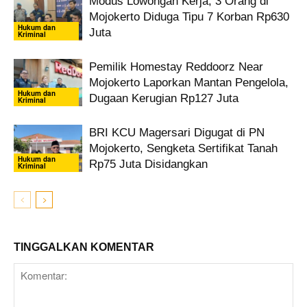
Modus Lowongan Kerja, 3 Orang di
Mojokerto Diduga Tipu 7 Korban Rp630
Hukum dan
Juta
Kriminal
Pemilik Homestay Reddoorz Near
Mojokerto Laporkan Mantan Pengelola,
Hukum dan
Dugaan Kerugian Rp127 Juta
Kriminal
BRI KCU Magersari Digugat di PN
Mojokerto, Sengketa Sertifikat Tanah
Hukum dan
Rp75 Juta Disidangkan
Kriminal
TINGGALKAN KOMENTAR