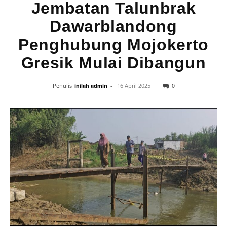
Jembatan Talunbrak
Dawarblandong
Penghubung Mojokerto
Gresik Mulai Dibangun
0
Penulis
inilah admin
-
16 April 2025