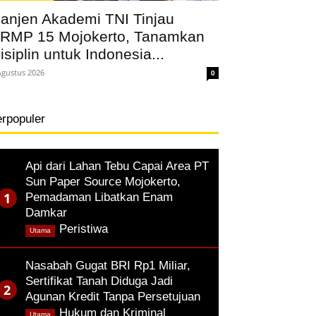
anjen Akademi TNI Tinjau
RMP 15 Mojokerto, Tanamkan
isiplin untuk Indonesia...
Agustus 2026
0
erpopuler
Api dari Lahan Tebu Capai Area PT
Sun Paper Source Mojokerto,
Pemadaman Libatkan Enam
Damkar
,
Peristiwa
Utama
Nasabah Gugat BRI Rp1 Miliar,
Sertifikat Tanah Diduga Jadi
Agunan Kredit Tanpa Persetujuan
,
Hukum dan Kriminal
Utama