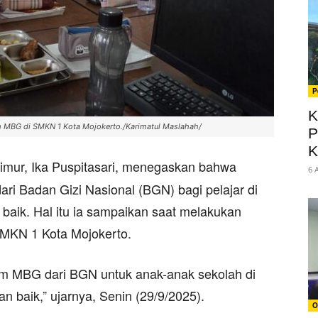
P
K
am MBG di SMKN 1 Kota Mojokerto./Karimatul Maslahah/
P
K
imur, Ika Puspitasari, menegaskan bahwa
6 
ri Badan Gizi Nasional (BGN) bagi pelajar di
baik. Hal itu ia sampaikan saat melakukan
MKN 1 Kota Mojokerto.
m MBG dari BGN untuk anak-anak sekolah di
n baik,” ujarnya, Senin (29/9/2025).
O