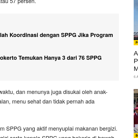
atau 57 persen.
olah Koordinasi dengan SPPG Jika Program
P
A
okerto Temukan Hanya 3 dari 76 SPPG
P
M
6 
t waktu, dan menunya juga disukai oleh anak-
alan, menu sehat dan tidak pernah ada
nam SPPG yang aktif menyuplai makanan bergizi.
B
 gizi serta kepala SPPG yang bekerja di bawah