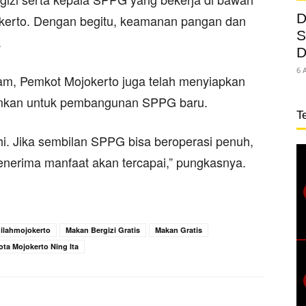
D
okerto. Dengan begitu, keamanan pangan dan
S
.
D
6 
m, Pemkot Mojokerto juga telah menyiapkan
injamkan untuk pembangunan SPPG baru.
T
i. Jika sembilan SPPG bisa beroperasi penuh,
penerima manfaat akan tercapai,” pungkasnya.
nilahmojokerto
Makan Bergizi Gratis
Makan Gratis
ota Mojokerto Ning Ita