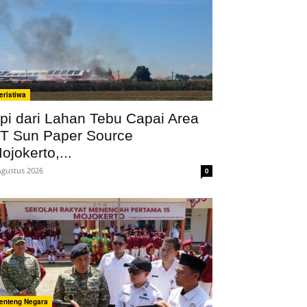
eristiwa
pi dari Lahan Tebu Capai Area
T Sun Paper Source
ojokerto,...
Agustus 2026
0
enteng Negara