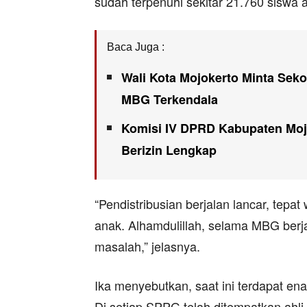
sudah terpenuhi sekitar 21.760 siswa 
Baca Juga :
Wali Kota Mojokerto Minta Sek
MBG Terkendala
Komisi IV DPRD Kabupaten Moj
Berizin Lengkap
“Pendistribusian berjalan lancar, tepa
anak. Alhamdulillah, selama MBG berj
masalah,” jelasnya.
Ika menyebutkan, saat ini terdapat e
Di setiap SPPG telah ditempatkan ahli