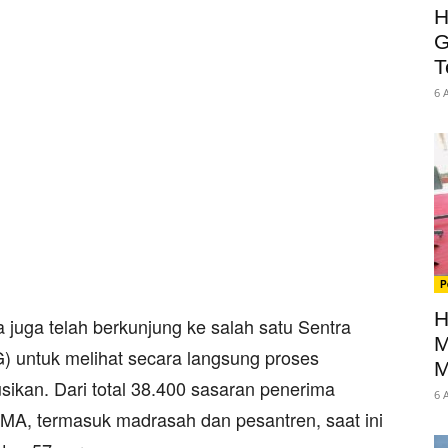
H
G
T
6 
P
H
juga telah berkunjung ke salah satu Sentra
M
) untuk melihat secara langsung proses
M
ikan. Dari total 38.400 sasaran penerima
6 
SMA, termasuk madrasah dan pesantren, saat ini