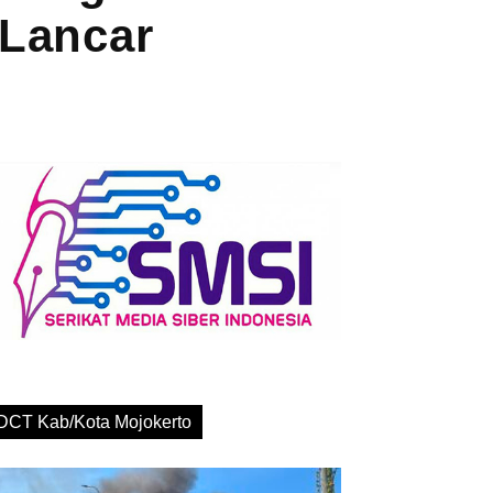
 Lancar
DCT Kab/Kota Mojokerto