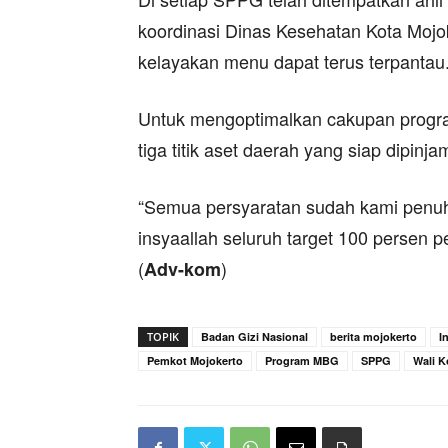
koordinasi Dinas Kesehatan Kota Moj
kelayakan menu dapat terus terpantau
Untuk mengoptimalkan cakupan progra
tiga titik aset daerah yang siap dip
“Semua persyaratan sudah kami penuh
insyaallah seluruh target 100 persen 
(
)
Adv-kom
TOPIK
Badan Gizi Nasional
berita mojokerto
I
Pemkot Mojokerto
Program MBG
SPPG
Wali K