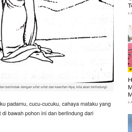
T
6 
P
H
M
 bertindak dengan sifat-sifat dan kearifan-Nya, kita akan terlindungi.
M
ku padamu, cucu-cucuku, cahaya mataku yang
6 
at di bawah pohon ini dan berlindung dari