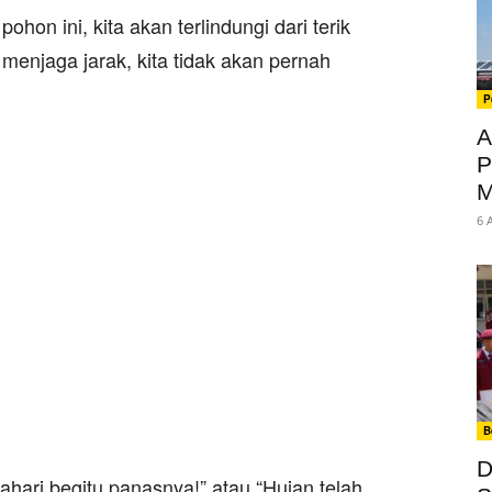
hon ini, kita akan terlindungi dari terik
p menjaga jarak, kita tidak akan pernah
P
A
P
M
6 
B
D
hari begitu panasnya!” atau “Hujan telah