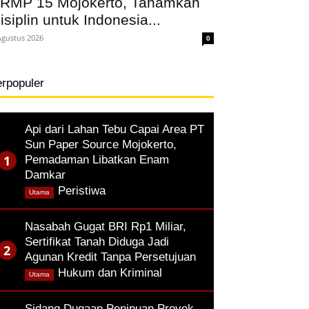
RMP 15 Mojokerto, Tanamkan
isiplin untuk Indonesia...
Agustus 2026
0
erpopuler
Api dari Lahan Tebu Capai Area PT
Sun Paper Source Mojokerto,
Pemadaman Libatkan Enam
Damkar
,
Peristiwa
Utama
Nasabah Gugat BRI Rp1 Miliar,
Sertifikat Tanah Diduga Jadi
Agunan Kredit Tanpa Persetujuan
,
Hukum dan Kriminal
Utama
Sidang Dugaan Penipuan Proyek