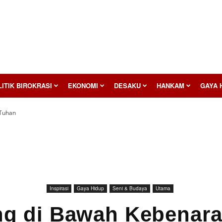
ITIK BIROKRASI
EKONOMI
DESAKU
HANKAM
GAYA 
 Tuhan
Inspirasi
Gaya Hidup
Seni & Budaya
Utama
g di Bawah Kebenar