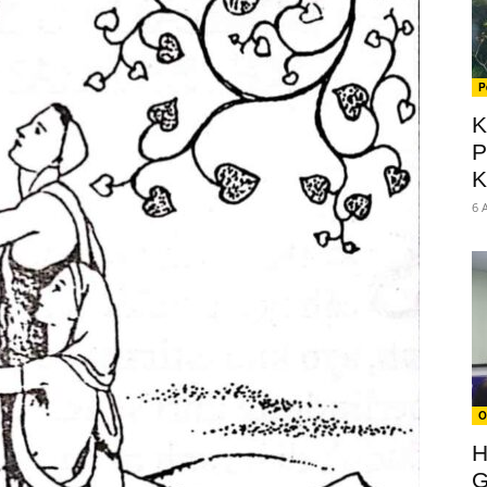
P
K
P
K
6 
O
H
G