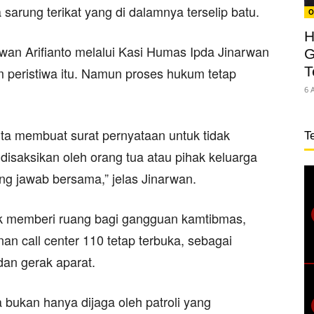
 sarung terikat yang di dalamnya terselip batu.
O
H
an Arifianto melalui Kasi Humas Ipda Jinarwan
G
T
m peristiwa itu. Namun proses hukum tetap
6 
inta membuat surat pernyataan untuk tidak
T
isaksikan oleh orang tua atau pihak keluarga
g jawab bersama,” jelas Jinarwan.
k memberi ruang bagi gangguan kamtibmas,
an call center 110 tetap terbuka, sebagai
dan gerak aparat.
bukan hanya dijaga oleh patroli yang