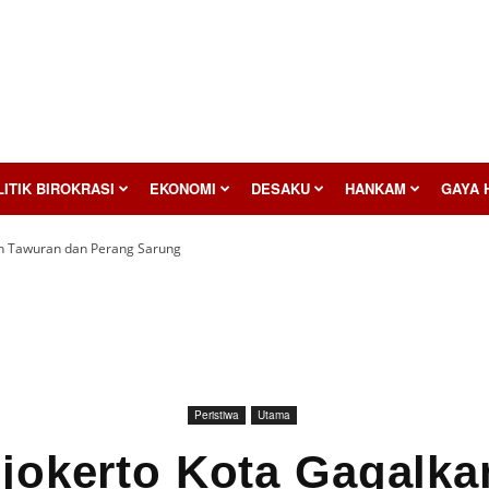
ITIK BIROKRASI
EKONOMI
DESAKU
HANKAM
GAYA 
an Tawuran dan Perang Sarung
Peristiwa
Utama
jokerto Kota Gagalk