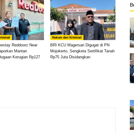
B
riminal
Hukum dan Kriminal
mestay Reddoorz Near
BRI KCU Magersari Digugat di PN
aporkan Mantan
Mojokerto, Sengketa Sertifikat Tanah
Dugaan Kerugian Rp127
Rp75 Juta Disidangkan