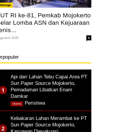
lahraga
UT RI ke-81, Pemkab Mojokerto
elar Lomba ASN dan Kejuaraan
enis...
Agustus 2026
0
erpopuler
Api dari Lahan Tebu Capai Area PT
Sun Paper Source Mojokerto,
Pemadaman Libatkan Enam
Damkar
,
Peristiwa
Utama
Kebakaran Lahan Merambat ke PT
Sun Paper Source Mojokerto,
Karyawan Dievakuasi