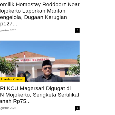
emilik Homestay Reddoorz Near
ojokerto Laporkan Mantan
engelola, Dugaan Kerugian
p127...
Agustus 2026
0
ukum dan Kriminal
RI KCU Magersari Digugat di
N Mojokerto, Sengketa Sertifikat
anah Rp75...
Agustus 2026
0