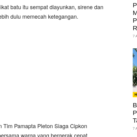
P
kat batu itu sempat diayunkan, sirene dan
M
lebih dulu memecah ketegangan.
P
R
7 
H
B
P
T
ran Tim Pamapta Pleton Siaga Cipkon
7 
bersama warga yang bergerak cepat.