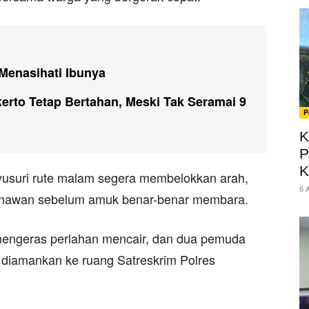
Menasihati Ibunya
kerto Tetap Bertahan, Meski Tak Seramai 9
P
K
P
K
yusuri rute malam segera membelokkan arah,
6 
odinawan sebelum amuk benar-benar membara.
engeras perlahan mencair, dan dua pemuda
 diamankan ke ruang Satreskrim Polres