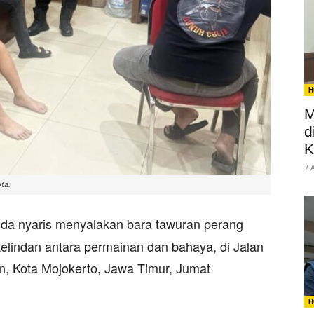
H
M
d
K
7 
ta.
a nyaris menyalakan bara tawuran perang
kelindan antara permainan dan bahaya, di Jalan
n, Kota Mojokerto, Jawa Timur, Jumat
H