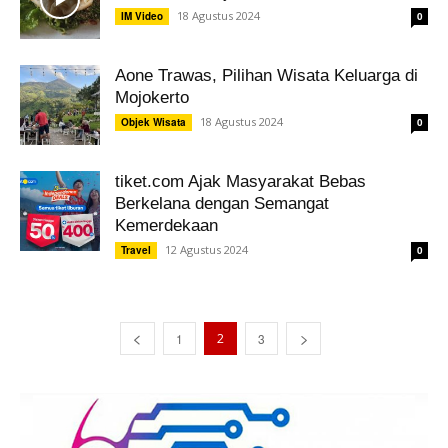
18 Agustus 2024
IM Video
0
Aone Trawas, Pilihan Wisata Keluarga di
Mojokerto
18 Agustus 2024
Objek Wisata
0
tiket.com Ajak Masyarakat Bebas
Berkelana dengan Semangat
Kemerdekaan
12 Agustus 2024
Travel
0
1
2
3