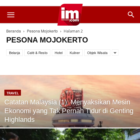
Beranda
Pesona Mojokerto
Halaman 2
PESONA MOJOKERTO
Belanja
Café & Resto
Hotel
Kuliner
Objek Wisata
TRAVEL
Catatan Malaysia (1): Menyaksikan Mesin
Ekonomi yang Tak Pernah Tidur di Genting
Highlands