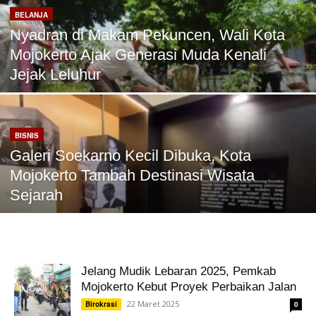
BELANJA
Nyadran di Makam Pekuncen, Wali Kota
Mojokerto Ajak Generasi Muda Kenali
Jejak Leluhur
BISNIS
Galeri Soekarno Kecil Dibuka, Kota
Mojokerto Tambah Destinasi Wisata
Sejarah
Jelang Mudik Lebaran 2025, Pemkab
Mojokerto Kebut Proyek Perbaikan Jalan
22 Maret 2025
Birokrasi
0