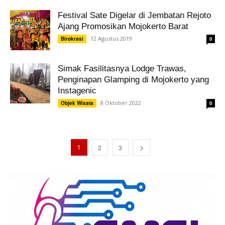
Festival Sate Digelar di Jembatan Rejoto
Ajang Promosikan Mojokerto Barat
12 Agustus 2019
Birokrasi
0
Simak Fasilitasnya Lodge Trawas,
Penginapan Glamping di Mojokerto yang
Instagenic
8 Oktober 2022
Objek Wisata
0
1
2
3