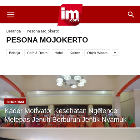
Beranda
Pesona Mojokerto
PESONA MOJOKERTO
Belanja
Café & Resto
Hotel
Kuliner
Objek Wisata
BIROKRASI
Kader Motivator Kesehatan Ngelencer
Melepas Jenuh Berburuh Jentik Nyamuk