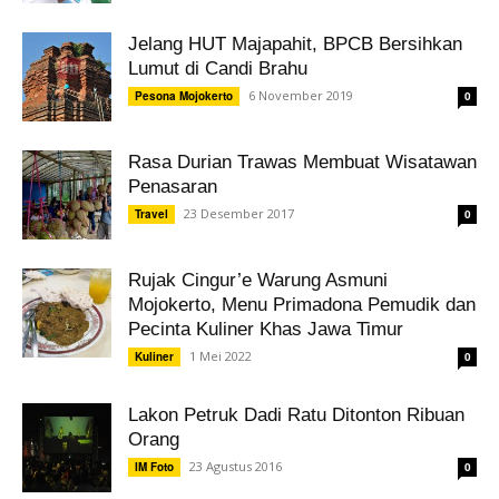
Jelang HUT Majapahit, BPCB Bersihkan
Lumut di Candi Brahu
6 November 2019
Pesona Mojokerto
0
Rasa Durian Trawas Membuat Wisatawan
Penasaran
23 Desember 2017
Travel
0
Rujak Cingur’e Warung Asmuni
Mojokerto, Menu Primadona Pemudik dan
Pecinta Kuliner Khas Jawa Timur
1 Mei 2022
Kuliner
0
Lakon Petruk Dadi Ratu Ditonton Ribuan
Orang
23 Agustus 2016
IM Foto
0