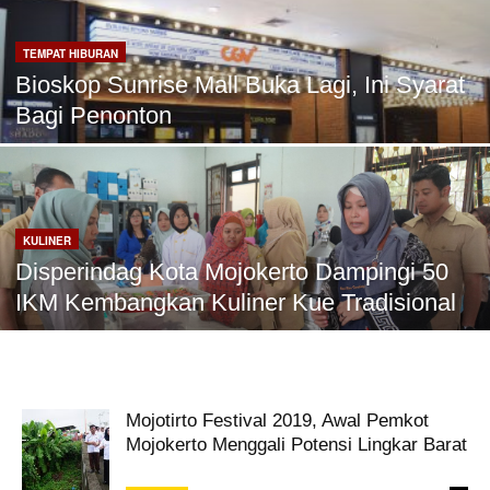
TEMPAT HIBURAN
Bioskop Sunrise Mall Buka Lagi, Ini Syarat
Bagi Penonton
KULINER
Disperindag Kota Mojokerto Dampingi 50
IKM Kembangkan Kuliner Kue Tradisional
Mojotirto Festival 2019, Awal Pemkot
Mojokerto Menggali Potensi Lingkar Barat