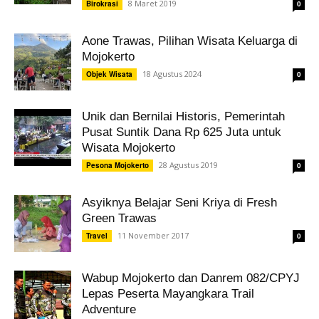
8 Maret 2019
Birokrasi
0
Aone Trawas, Pilihan Wisata Keluarga di
Mojokerto
18 Agustus 2024
Objek Wisata
0
Unik dan Bernilai Historis, Pemerintah
Pusat Suntik Dana Rp 625 Juta untuk
Wisata Mojokerto
28 Agustus 2019
Pesona Mojokerto
0
Asyiknya Belajar Seni Kriya di Fresh
Green Trawas
11 November 2017
Travel
0
Wabup Mojokerto dan Danrem 082/CPYJ
Lepas Peserta Mayangkara Trail
Adventure