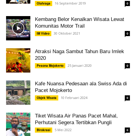
16 September 2019
Olahraga
0
Kembang Belor Kenalkan Wisata Lewat
Komunitas Motor Trail
30 Oktober 2021
IM Video
0
Atraksi Naga Sambut Tahun Baru Imlek
2020
25 Januari 2020
Pesona Mojokerto
0
Kafe Nuansa Pedesaan ala Swiss Ada di
Pacet Mojokerto
10 Februari 2024
Objek Wisata
0
Tiket Wisata Air Panas Pacet Mahal,
Perhutani Segera Tertibkan Pungli
5 Mei 2022
Birokrasi
0