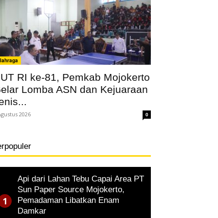
lahraga
UT RI ke-81, Pemkab Mojokerto
elar Lomba ASN dan Kejuaraan
enis...
Agustus 2026
0
erpopuler
Api dari Lahan Tebu Capai Area PT
Sun Paper Source Mojokerto,
Pemadaman Libatkan Enam
Damkar