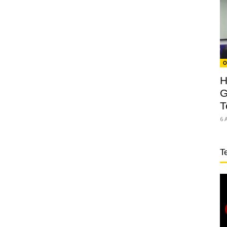
O
H
G
T
6 
T