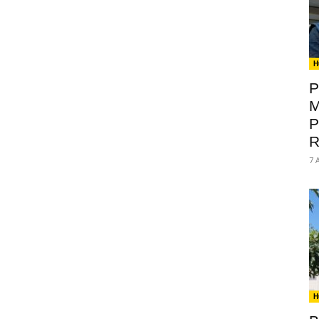
H
P
M
P
R
7 
H