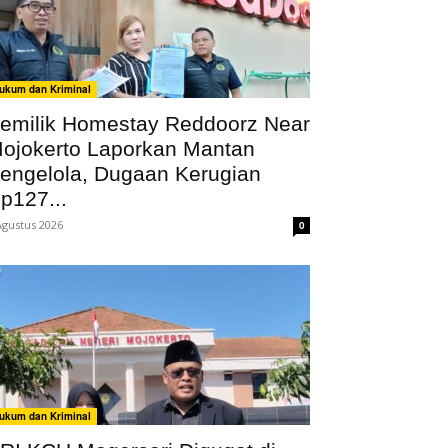
ukum dan Kriminal
emilik Homestay Reddoorz Near
ojokerto Laporkan Mantan
engelola, Dugaan Kerugian
p127...
Agustus 2026
0
ukum dan Kriminal