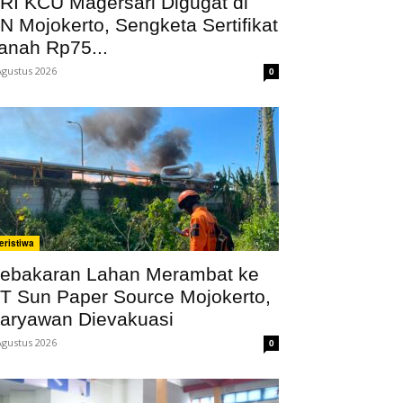
RI KCU Magersari Digugat di
N Mojokerto, Sengketa Sertifikat
anah Rp75...
Agustus 2026
0
eristiwa
ebakaran Lahan Merambat ke
T Sun Paper Source Mojokerto,
aryawan Dievakuasi
Agustus 2026
0