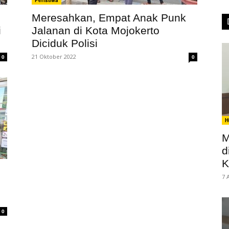
Peristiwa
Meresahkan, Empat Anak Punk
i
Jalanan di Kota Mojokerto
Diciduk Polisi
21 Oktober 2022
0
0
H
M
d
K
7 
0