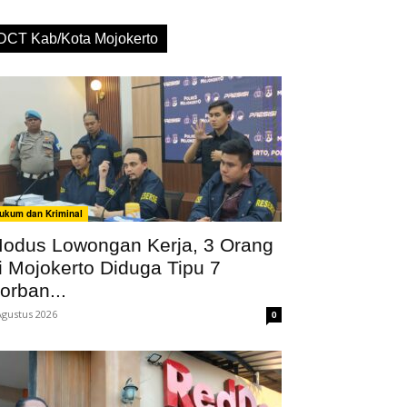
DCT Kab/Kota Mojokerto
ukum dan Kriminal
odus Lowongan Kerja, 3 Orang
i Mojokerto Diduga Tipu 7
orban...
Agustus 2026
0