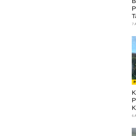
B
P
T
7 
P
K
P
K
6 