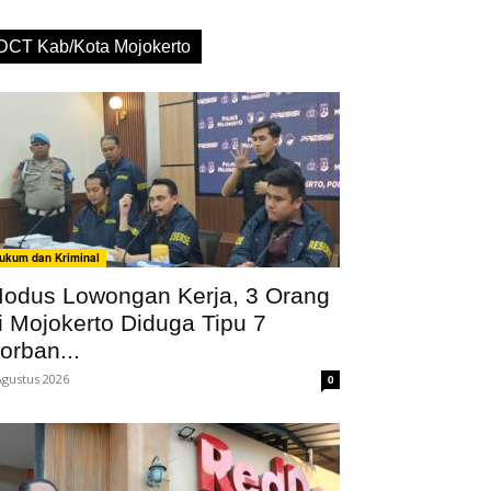
DCT Kab/Kota Mojokerto
ukum dan Kriminal
odus Lowongan Kerja, 3 Orang
i Mojokerto Diduga Tipu 7
orban...
Agustus 2026
0