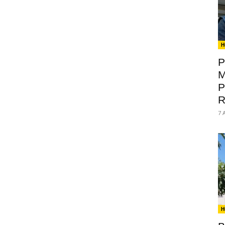
H
P
M
P
R
7 
H