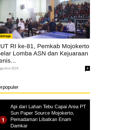
lahraga
UT RI ke-81, Pemkab Mojokerto
elar Lomba ASN dan Kejuaraan
enis...
Agustus 2026
0
erpopuler
Api dari Lahan Tebu Capai Area PT
Sun Paper Source Mojokerto,
Pemadaman Libatkan Enam
Damkar