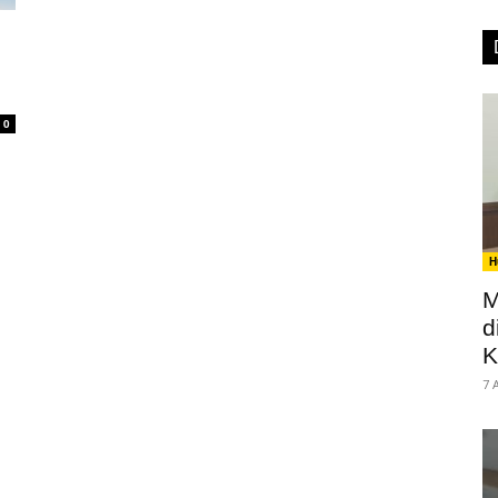
0
H
M
d
K
7 