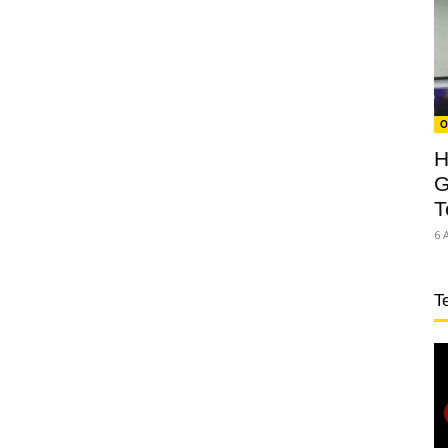
O
H
G
T
6 
T