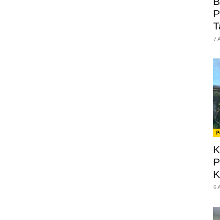
B
P
T
7 
P
K
P
K
6 