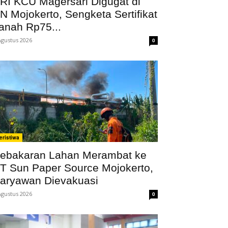
RI KCU Magersari Digugat di
N Mojokerto, Sengketa Sertifikat
anah Rp75...
Agustus 2026
0
eristiwa
ebakaran Lahan Merambat ke
T Sun Paper Source Mojokerto,
aryawan Dievakuasi
Agustus 2026
0