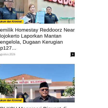
ukum dan Kriminal
emilik Homestay Reddoorz Near
ojokerto Laporkan Mantan
engelola, Dugaan Kerugian
p127...
Agustus 2026
0
ukum dan Kriminal