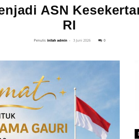
Menjadi ASN Kesekerta
RI
0
Penulis
inilah admin
-
3 Juni 2026