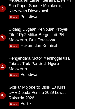
Kebakaran Lahan Merambat ke PT
Sun Paper Source Mojokerto,
Karyawan Dievakuasi
,
Peristiwa
Utama
Sidang Dugaan Penipuan Proyek
Fiktif Rp2 Miliar Bergulir di PN
Mojokerto, Dua Terdakwa…
,
Hukum dan Kriminal
Utama
Pengendara Motor Meninggal usai
Tabrak Truk Parkir di Ngoro
Mojokerto
,
Peristiwa
Utama
Golkar Mojokerto Bidik 10 Kursi
DPRD pada Pemilu 2029 Lewat
Rakerda 2026
,
Politik
Utama