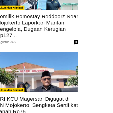
ukum dan Kriminal
emilik Homestay Reddoorz Near
ojokerto Laporkan Mantan
engelola, Dugaan Kerugian
p127...
Agustus 2026
0
ukum dan Kriminal
RI KCU Magersari Digugat di
N Mojokerto, Sengketa Sertifikat
anah Rp75...