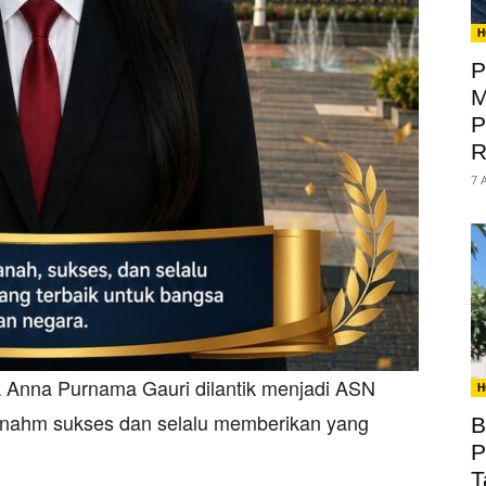
H
P
M
P
R
7 
 Anna Purnama Gauri dilantik menjadi ASN
H
nahm sukses dan selalu memberikan yang
B
P
T