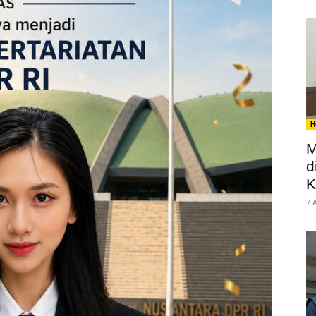
H
M
d
K
7 