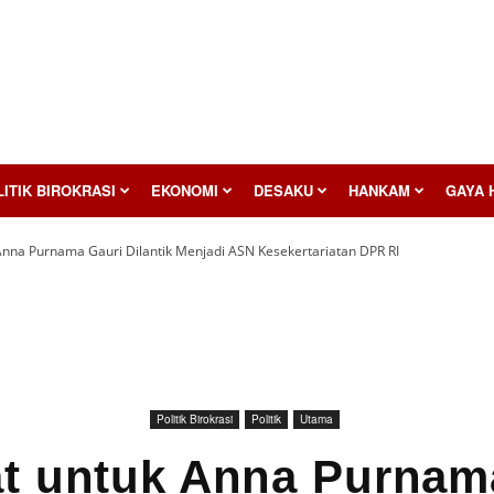
ITIK BIROKRASI
EKONOMI
DESAKU
HANKAM
GAYA 
Anna Purnama Gauri Dilantik Menjadi ASN Kesekertariatan DPR RI
Politik Birokrasi
Politik
Utama
t untuk Anna Purnam