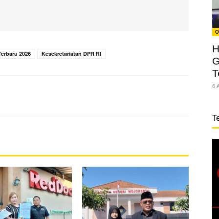
O
H
erbaru 2026
Kesekretariatan DPR RI
G
T
6 
T