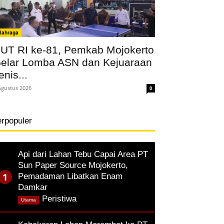
lahraga
UT RI ke-81, Pemkab Mojokerto
elar Lomba ASN dan Kejuaraan
enis...
Agustus 2026
0
erpopuler
Api dari Lahan Tebu Capai Area PT
Sun Paper Source Mojokerto,
Pemadaman Libatkan Enam
Damkar
,
Peristiwa
Utama