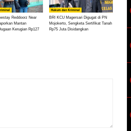
riminal
Hukum dan Kriminal
mestay Reddoorz Near
BRI KCU Magersari Digugat di PN
aporkan Mantan
Mojokerto, Sengketa Sertifikat Tanah
Dugaan Kerugian Rp127
Rp75 Juta Disidangkan