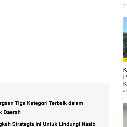
7 
P
K
P
K
6 
gaan Tiga Kategori Terbaik dalam
ak Daerah
kah Strategis Ini Untuk Lindungi Nasib