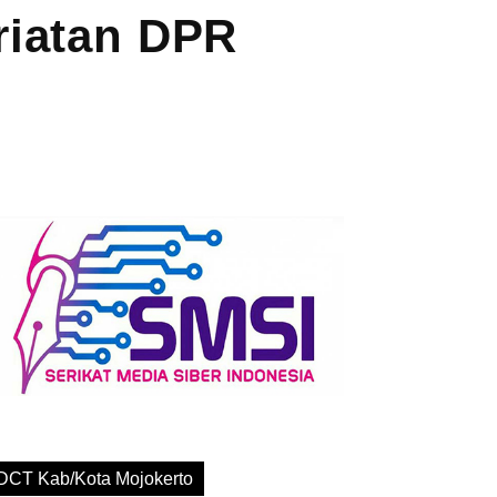
riatan DPR
DCT Kab/Kota Mojokerto