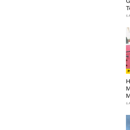
G
T
6 
P
H
M
M
6 