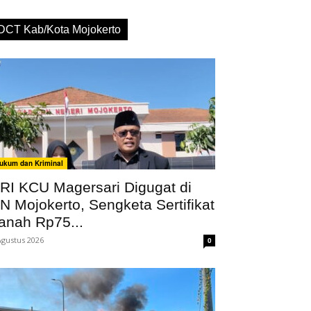
DCT Kab/Kota Mojokerto
ukum dan Kriminal
RI KCU Magersari Digugat di
N Mojokerto, Sengketa Sertifikat
anah Rp75...
Agustus 2026
0