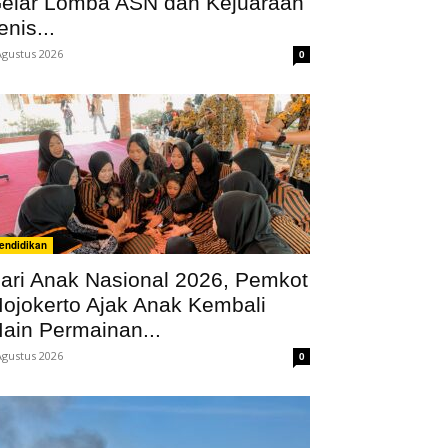
elar Lomba ASN dan Kejuaraan
enis...
Agustus 2026
0
endidikan
ari Anak Nasional 2026, Pemkot
ojokerto Ajak Anak Kembali
ain Permainan...
Agustus 2026
0