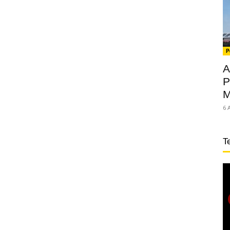
P
A
P
M
6 
T