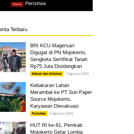
,
Peristiwa
Utama
erita Terbaru
BRI KCU Magersari
Digugat di PN Mojokerto,
Sengketa Sertifikat Tanah
Rp75 Juta Disidangkan
7 Agustus 2026
Hukum dan Kriminal
Kebakaran Lahan
Merambat ke PT Sun Paper
Source Mojokerto,
Karyawan Dievakuasi
6 Agustus 2026
Peristiwa
HUT RI ke-81, Pemkab
Mojokerto Gelar Lomba