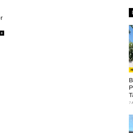
r
0
H
B
P
T
7 