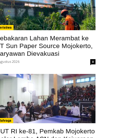
eristiwa
ebakaran Lahan Merambat ke
T Sun Paper Source Mojokerto,
aryawan Dievakuasi
Agustus 2026
0
lahraga
UT RI ke-81, Pemkab Mojokerto