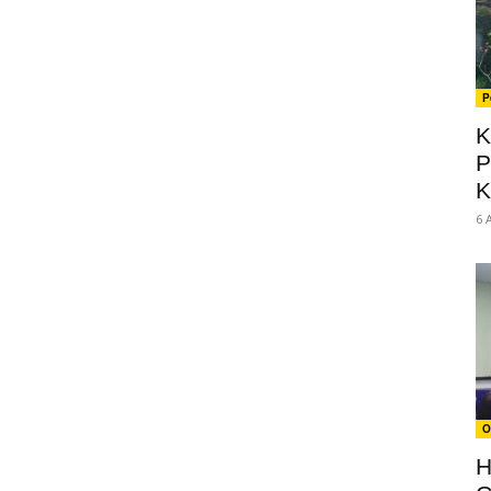
P
K
P
K
6 
O
H