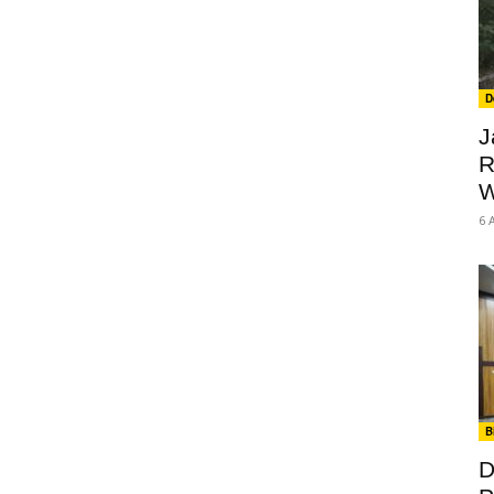
D
J
R
W
6 
B
D