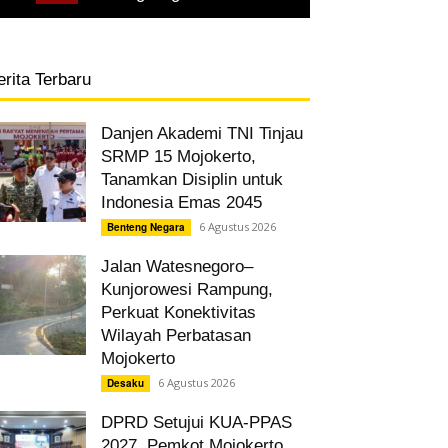
erita Terbaru
Danjen Akademi TNI Tinjau
SRMP 15 Mojokerto,
Tanamkan Disiplin untuk
Indonesia Emas 2045
6 Agustus 2026
Benteng Negara
Jalan Watesnegoro–
Kunjorowesi Rampung,
Perkuat Konektivitas
Wilayah Perbatasan
Mojokerto
6 Agustus 2026
Desaku
DPRD Setujui KUA-PPAS
2027, Pemkot Mojokerto