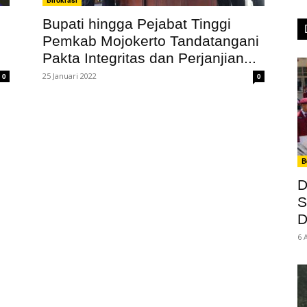
Birokrasi
Bupati hingga Pejabat Tinggi
Pemkab Mojokerto Tandatangani
Pakta Integritas dan Perjanjian...
25 Januari 2022
0
0
B
D
S
D
6 