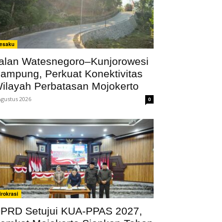
esaku
alan Watesnegoro–Kunjorowesi
ampung, Perkuat Konektivitas
ilayah Perbatasan Mojokerto
Agustus 2026
0
irokrasi
PRD Setujui KUA-PPAS 2027,