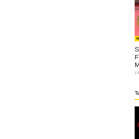
H
S
F
M
3 
T