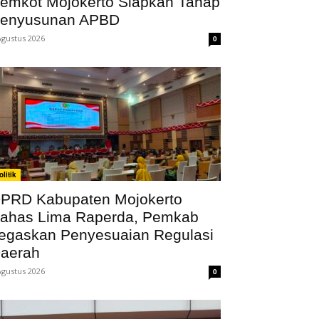
emkot Mojokerto Siapkan Tahap
enyusunan APBD
Agustus 2026
0
olitik
PRD Kabupaten Mojokerto
ahas Lima Raperda, Pemkab
egaskan Penyesuaian Regulasi
aerah
Agustus 2026
0