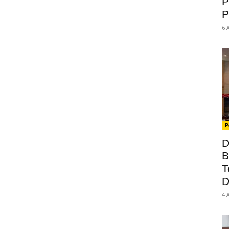
P
P
6 
P
D
B
T
D
4 