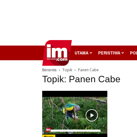
InilahMojokerto
UTAMA
PERISTIWA
POL
Beranda
Topik
Panen Cabe
Topik: Panen Cabe
Bisnis