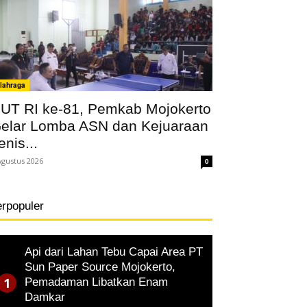
lahraga
UT RI ke-81, Pemkab Mojokerto
elar Lomba ASN dan Kejuaraan
enis...
Agustus 2026
0
erpopuler
Api dari Lahan Tebu Capai Area PT
Sun Paper Source Mojokerto,
Pemadaman Libatkan Enam
Damkar