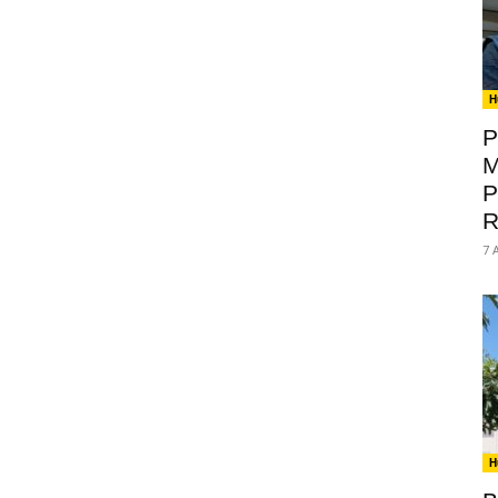
H
P
M
P
R
7 
H