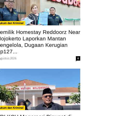
ukum dan Kriminal
emilik Homestay Reddoorz Near
ojokerto Laporkan Mantan
engelola, Dugaan Kerugian
p127...
Agustus 2026
0
ukum dan Kriminal