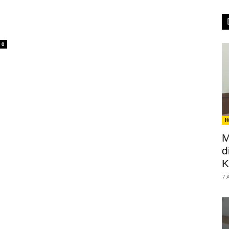
0
H
M
d
K
7 