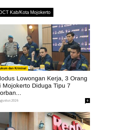
DCT Kab/Kota Mojokerto
ukum dan Kriminal
odus Lowongan Kerja, 3 Orang
i Mojokerto Diduga Tipu 7
orban...
Agustus 2026
0