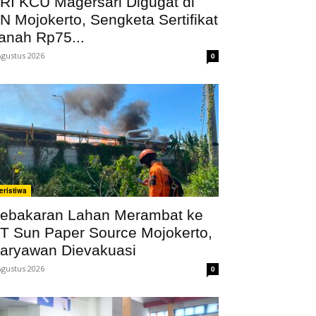
RI KCU Magersari Digugat di
N Mojokerto, Sengketa Sertifikat
anah Rp75...
Agustus 2026
0
eristiwa
ebakaran Lahan Merambat ke
T Sun Paper Source Mojokerto,
aryawan Dievakuasi
Agustus 2026
0