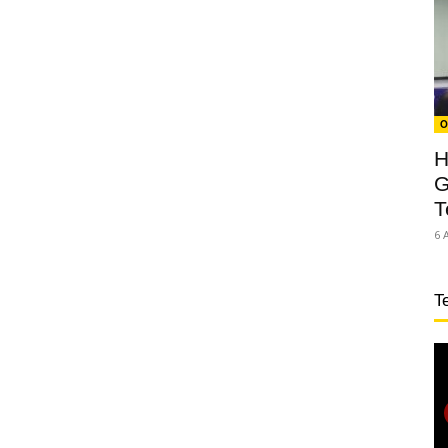
O
H
G
T
6 
T