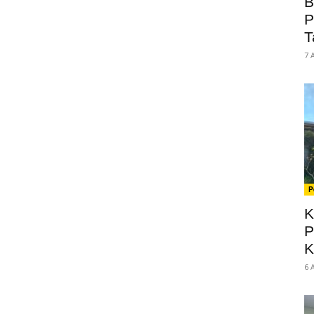
B
P
T
7 
P
K
P
K
6 