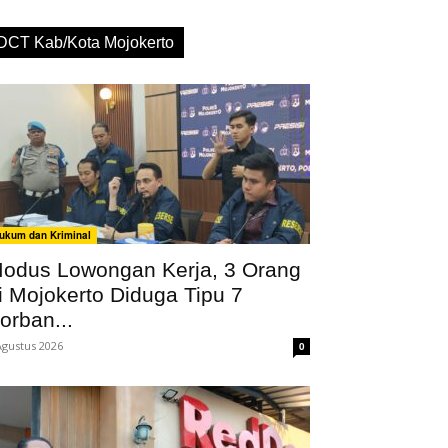
DCT Kab/Kota Mojokerto
ukum dan Kriminal
odus Lowongan Kerja, 3 Orang
i Mojokerto Diduga Tipu 7
orban...
Agustus 2026
0