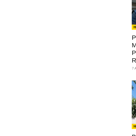
H
P
M
P
R
7 
H