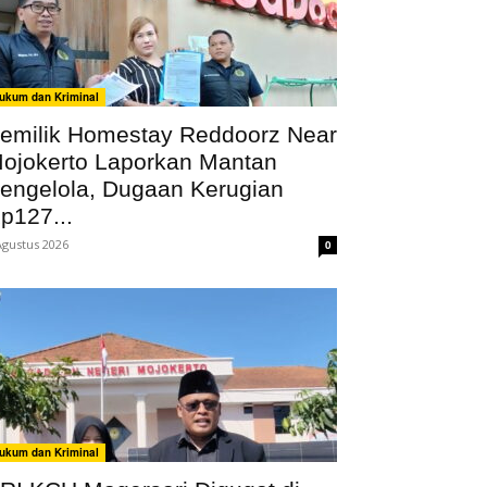
ukum dan Kriminal
emilik Homestay Reddoorz Near
ojokerto Laporkan Mantan
engelola, Dugaan Kerugian
p127...
Agustus 2026
0
ukum dan Kriminal