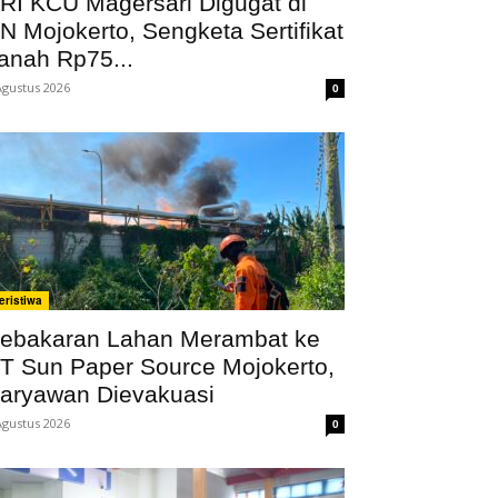
RI KCU Magersari Digugat di
N Mojokerto, Sengketa Sertifikat
anah Rp75...
Agustus 2026
0
eristiwa
ebakaran Lahan Merambat ke
T Sun Paper Source Mojokerto,
aryawan Dievakuasi
Agustus 2026
0