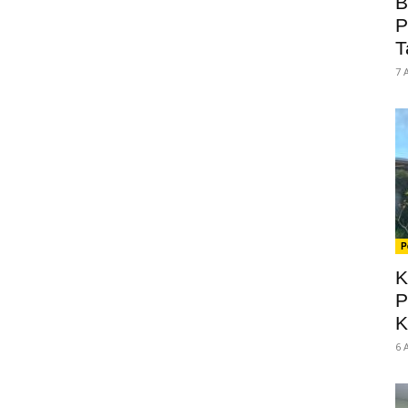
B
P
T
7 
P
K
P
K
6 