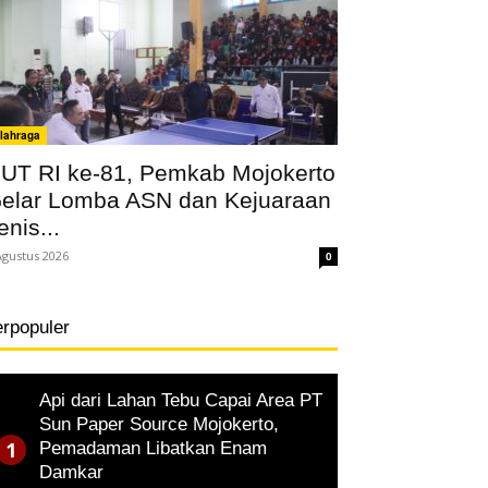
lahraga
UT RI ke-81, Pemkab Mojokerto
elar Lomba ASN dan Kejuaraan
enis...
Agustus 2026
0
erpopuler
Api dari Lahan Tebu Capai Area PT
Sun Paper Source Mojokerto,
Pemadaman Libatkan Enam
Damkar