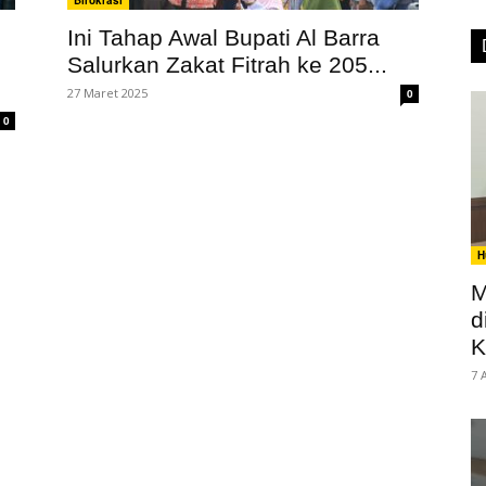
Birokrasi
Ini Tahap Awal Bupati Al Barra
Salurkan Zakat Fitrah ke 205...
27 Maret 2025
0
0
H
M
d
K
7 