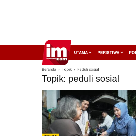
InilahMojokerto
UTAMA
PERISTIWA
POL
Beranda
Topik
Peduli sosial
Topik: peduli sosial