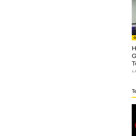
O
H
G
T
6 
T