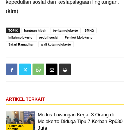
kepedulian sosial dan kesiapsiagaan lingkungan.
(
)
kim
TOPIK
bantuan hibah
berita mojokerto
BMKG
Inilahmojokerto
peduli sosial
Pemkot Mojokerto
Safari Ramadhan
wali kota mojokerto
ARTIKEL TERKAIT
Modus Lowongan Kerja, 3 Orang di
Mojokerto Diduga Tipu 7 Korban Rp630
Hukum dan
Juta
Kriminal