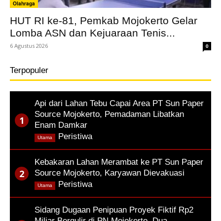
Olahraga
HUT RI ke-81, Pemkab Mojokerto Gelar
Lomba ASN dan Kejuaraan Tenis...
6 Agustus 2026
0
Terpopuler
Api dari Lahan Tebu Capai Area PT Sun Paper
Source Mojokerto, Pemadaman Libatkan
Enam Damkar
,
Peristiwa
Utama
Kebakaran Lahan Merambat ke PT Sun Paper
Source Mojokerto, Karyawan Dievakuasi
,
Peristiwa
Utama
Sidang Dugaan Penipuan Proyek Fiktif Rp2
Miliar Bergulir di PN Mojokerto, Dua