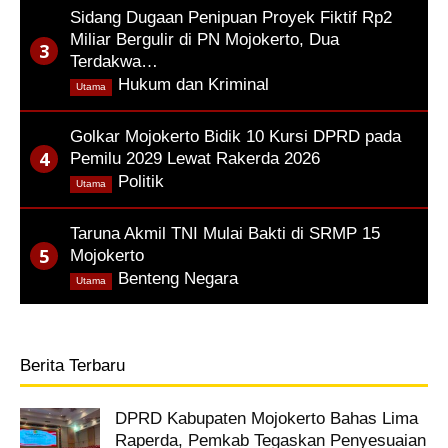
Sidang Dugaan Penipuan Proyek Fiktif Rp2
Miliar Bergulir di PN Mojokerto, Dua
Terdakwa…
,
Hukum dan Kriminal
Utama
Golkar Mojokerto Bidik 10 Kursi DPRD pada
Pemilu 2029 Lewat Rakerda 2026
,
Politik
Utama
Taruna Akmil TNI Mulai Bakti di SRMP 15
Mojokerto
,
Benteng Negara
Utama
Berita Terbaru
DPRD Kabupaten Mojokerto Bahas Lima
Raperda, Pemkab Tegaskan Penyesuaian