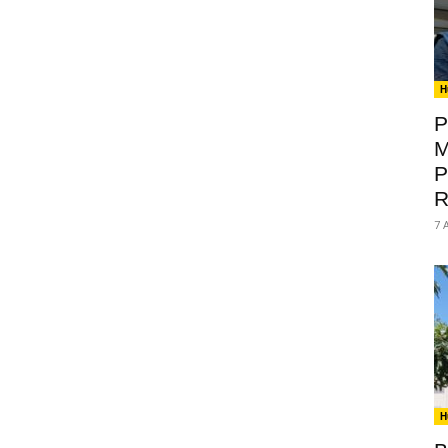
H
P
M
P
R
7 
H