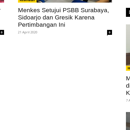
Kesehatan
r
Menkes Setujui PSBB Surabaya,
Sidoarjo dan Gresik Karena
Pertimbangan Ini
21 April 2020
0
0
H
M
d
K
7 