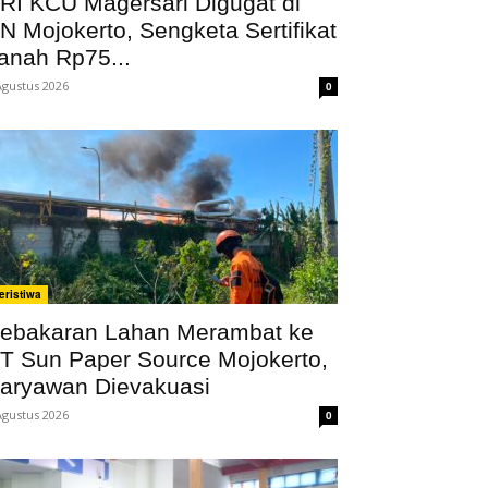
RI KCU Magersari Digugat di
N Mojokerto, Sengketa Sertifikat
anah Rp75...
Agustus 2026
0
eristiwa
ebakaran Lahan Merambat ke
T Sun Paper Source Mojokerto,
aryawan Dievakuasi
Agustus 2026
0