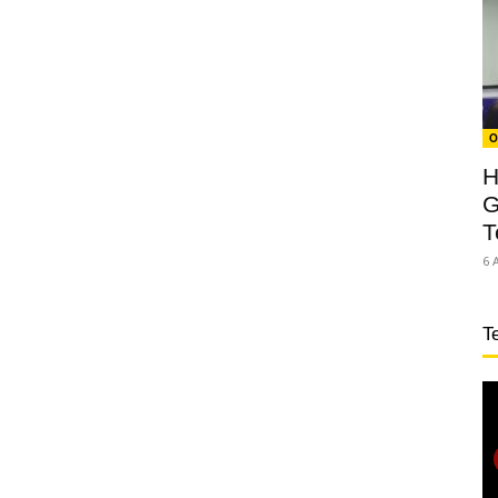
O
H
G
T
6 
T