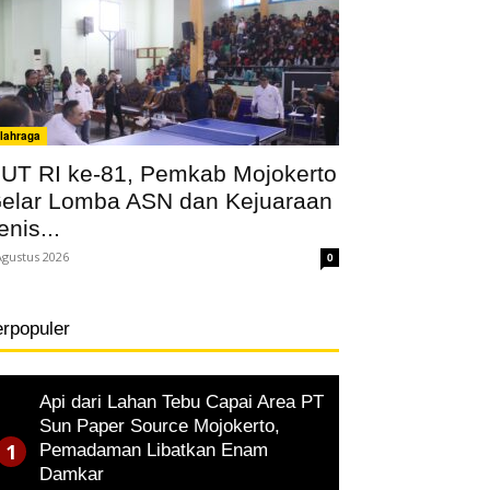
lahraga
UT RI ke-81, Pemkab Mojokerto
elar Lomba ASN dan Kejuaraan
enis...
Agustus 2026
0
erpopuler
Api dari Lahan Tebu Capai Area PT
Sun Paper Source Mojokerto,
Pemadaman Libatkan Enam
Damkar