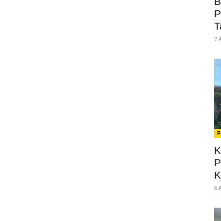
B
P
T
7 
P
K
P
K
6 