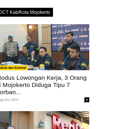
DCT Kab/Kota Mojokerto
ukum dan Kriminal
odus Lowongan Kerja, 3 Orang
i Mojokerto Diduga Tipu 7
orban...
Agustus 2026
0