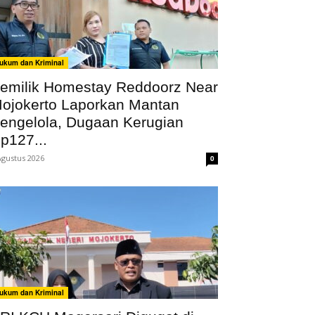
ukum dan Kriminal
emilik Homestay Reddoorz Near
ojokerto Laporkan Mantan
engelola, Dugaan Kerugian
p127...
Agustus 2026
0
ukum dan Kriminal