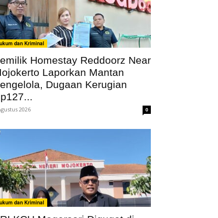
ukum dan Kriminal
emilik Homestay Reddoorz Near
ojokerto Laporkan Mantan
engelola, Dugaan Kerugian
p127...
Agustus 2026
0
ukum dan Kriminal