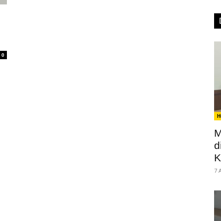
0
H
M
d
K
7 