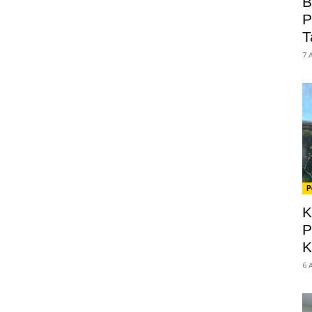
B
P
T
7 
P
K
P
K
6 