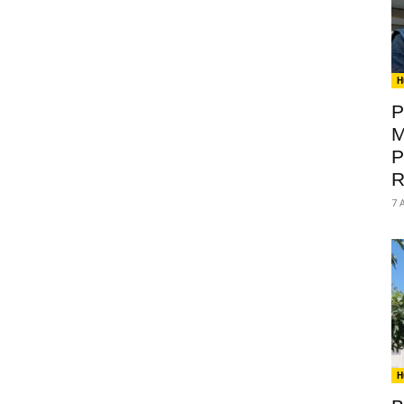
H
P
M
P
R
7 
H