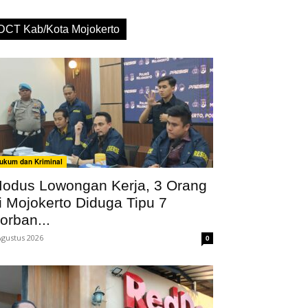
DCT Kab/Kota Mojokerto
ukum dan Kriminal
odus Lowongan Kerja, 3 Orang
i Mojokerto Diduga Tipu 7
orban...
Agustus 2026
0