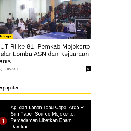
lahraga
UT RI ke-81, Pemkab Mojokerto
elar Lomba ASN dan Kejuaraan
enis...
Agustus 2026
0
erpopuler
Api dari Lahan Tebu Capai Area PT
Sun Paper Source Mojokerto,
Pemadaman Libatkan Enam
Damkar