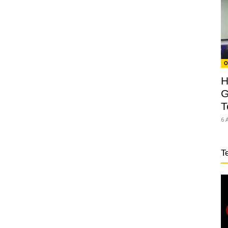
O
H
G
T
6 
T