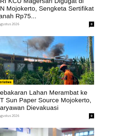
RI KCU Magersari Digugat di
N Mojokerto, Sengketa Sertifikat
anah Rp75...
Agustus 2026
0
eristiwa
ebakaran Lahan Merambat ke
T Sun Paper Source Mojokerto,
aryawan Dievakuasi
Agustus 2026
0