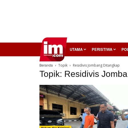
InilahMojokerto
UTAMA
PERISTIWA
POL
Beranda
Topik
Residivis Jombang Ditangkap
Topik: Residivis Jomb