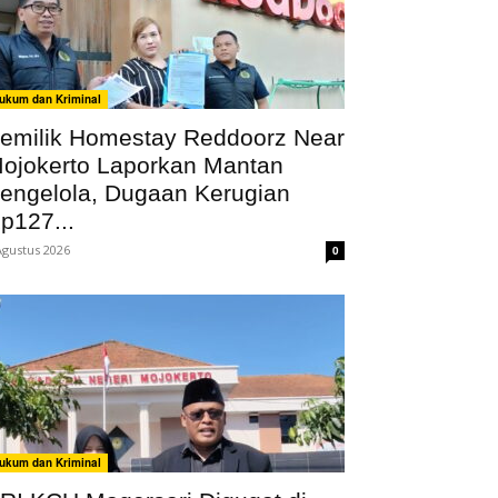
ukum dan Kriminal
emilik Homestay Reddoorz Near
ojokerto Laporkan Mantan
engelola, Dugaan Kerugian
p127...
Agustus 2026
0
ukum dan Kriminal