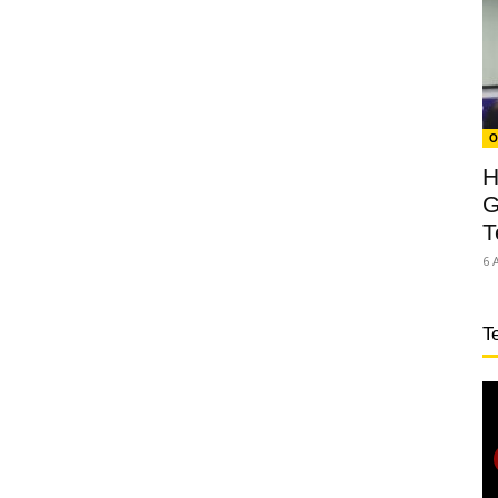
O
H
G
T
6 
T