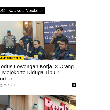
DCT Kab/Kota Mojokerto
ukum dan Kriminal
odus Lowongan Kerja, 3 Orang
i Mojokerto Diduga Tipu 7
orban...
Agustus 2026
0