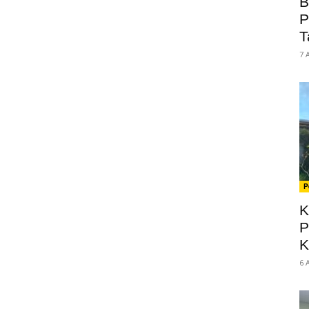
B
P
T
7 
P
K
P
K
6 