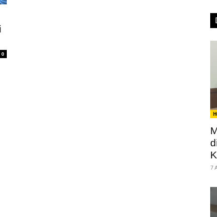
i
0
H
M
d
K
7 