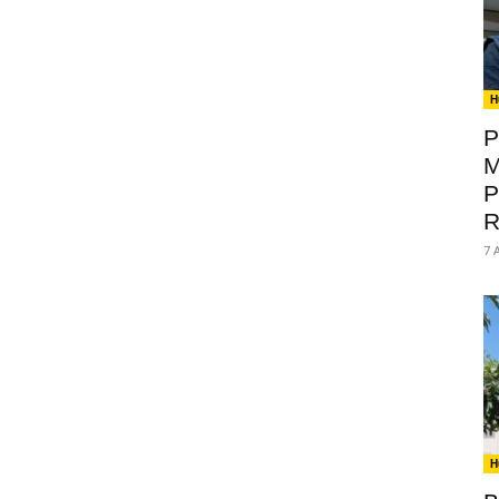
H
P
M
P
R
7 
H