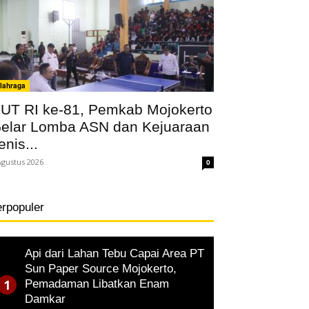
lahraga
UT RI ke-81, Pemkab Mojokerto
elar Lomba ASN dan Kejuaraan
enis...
Agustus 2026
0
erpopuler
Api dari Lahan Tebu Capai Area PT
Sun Paper Source Mojokerto,
Pemadaman Libatkan Enam
Damkar