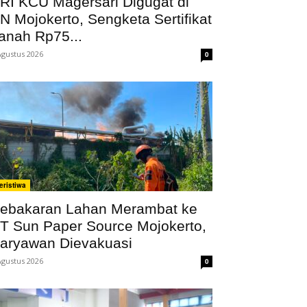
RI KCU Magersari Digugat di
N Mojokerto, Sengketa Sertifikat
anah Rp75...
Agustus 2026
0
eristiwa
ebakaran Lahan Merambat ke
T Sun Paper Source Mojokerto,
aryawan Dievakuasi
Agustus 2026
0