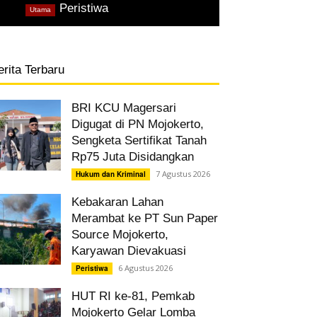
,
Peristiwa
Utama
erita Terbaru
BRI KCU Magersari
Digugat di PN Mojokerto,
Sengketa Sertifikat Tanah
Rp75 Juta Disidangkan
7 Agustus 2026
Hukum dan Kriminal
Kebakaran Lahan
Merambat ke PT Sun Paper
Source Mojokerto,
Karyawan Dievakuasi
6 Agustus 2026
Peristiwa
HUT RI ke-81, Pemkab
Mojokerto Gelar Lomba