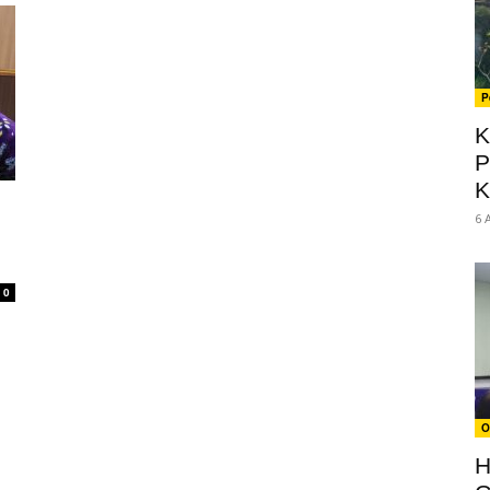
P
K
P
K
6 
0
O
H