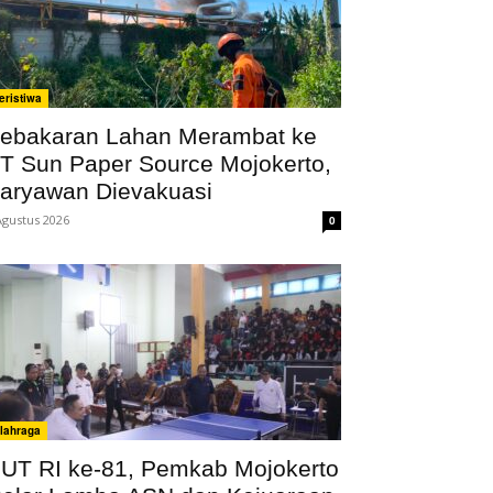
eristiwa
ebakaran Lahan Merambat ke
T Sun Paper Source Mojokerto,
aryawan Dievakuasi
Agustus 2026
0
lahraga
UT RI ke-81, Pemkab Mojokerto