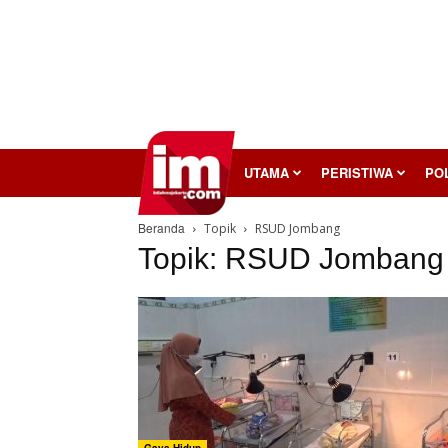
InilahMojokerto
UTAMA
PERISTIWA
POL
Beranda
Topik
RSUD Jombang
Topik: RSUD Jombang