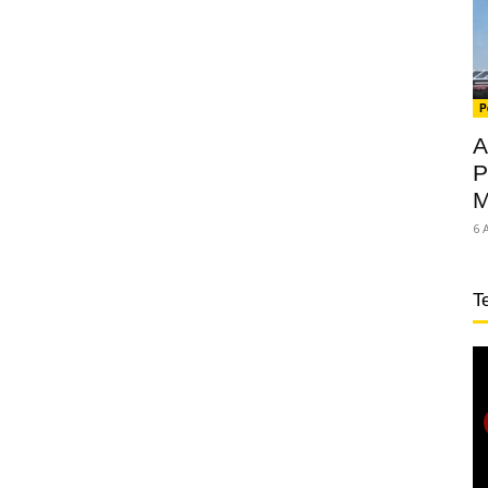
P
A
P
M
6 
T