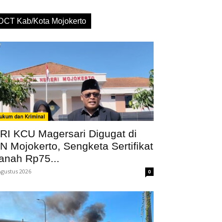
DCT Kab/Kota Mojokerto
ukum dan Kriminal
RI KCU Magersari Digugat di
N Mojokerto, Sengketa Sertifikat
anah Rp75...
Agustus 2026
0