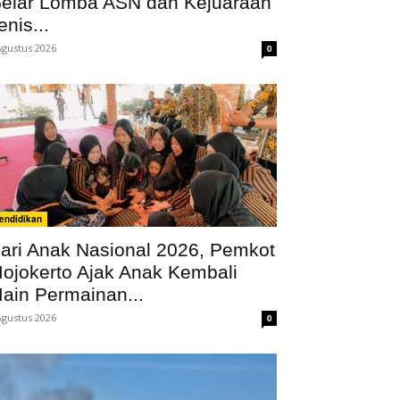
elar Lomba ASN dan Kejuaraan
enis...
Agustus 2026
0
endidikan
ari Anak Nasional 2026, Pemkot
ojokerto Ajak Anak Kembali
ain Permainan...
Agustus 2026
0