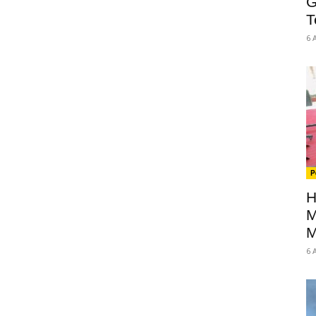
G
T
6 
P
H
M
M
6 