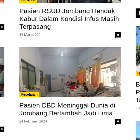
Birokrasi
Pasien RSUD Jombang Hendak
Kabur Dalam Kondisi Infus Masih
Terpasang
0
13 Maret 2024
0
H
B
P
Kesehatan
T
Pasien DBD Meninggal Dunia di
7 
Jombang Bertambah Jadi Lima
24 Februari 2024
0
0