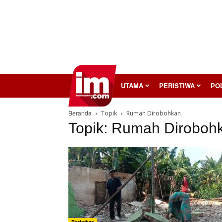
InilahMojokerto
UTAMA
PERISTIWA
POL
Beranda
Topik
Rumah Dirobohkan
Topik: Rumah Diroboh