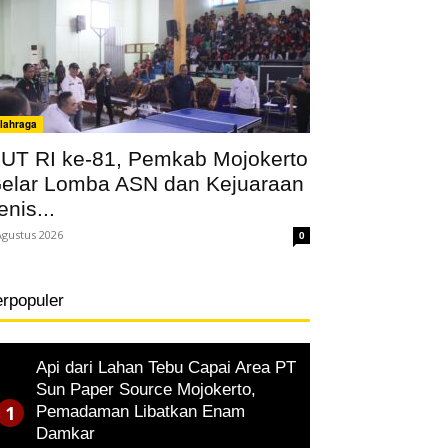
lahraga
UT RI ke-81, Pemkab Mojokerto
elar Lomba ASN dan Kejuaraan
enis...
Agustus 2026
0
erpopuler
Api dari Lahan Tebu Capai Area PT
Sun Paper Source Mojokerto,
Pemadaman Libatkan Enam
Damkar