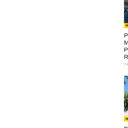
H
P
M
P
R
7 
H