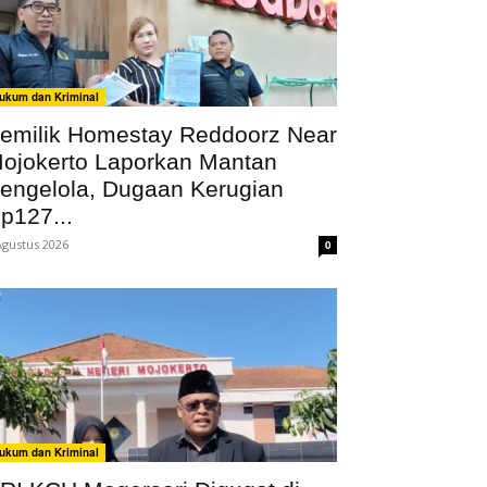
ukum dan Kriminal
emilik Homestay Reddoorz Near
ojokerto Laporkan Mantan
engelola, Dugaan Kerugian
p127...
Agustus 2026
0
ukum dan Kriminal