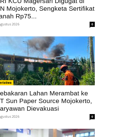
RI KCU Magersari Digugat di
N Mojokerto, Sengketa Sertifikat
anah Rp75...
Agustus 2026
0
eristiwa
ebakaran Lahan Merambat ke
T Sun Paper Source Mojokerto,
aryawan Dievakuasi
Agustus 2026
0