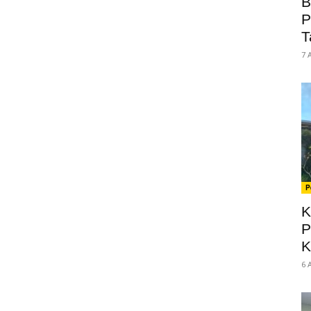
B
P
T
7 
P
K
P
K
6 