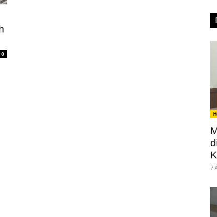
h
0
H
M
d
K
7 