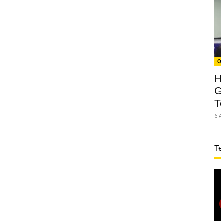
O
H
G
T
6 
T