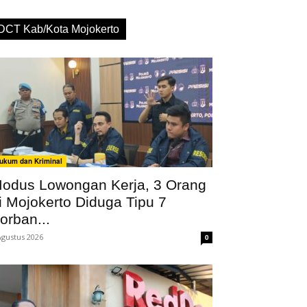
DCT Kab/Kota Mojokerto
ukum dan Kriminal
odus Lowongan Kerja, 3 Orang
i Mojokerto Diduga Tipu 7
orban...
Agustus 2026
0