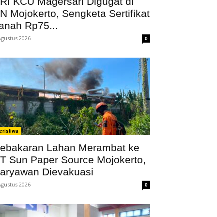
RI KCU Magersari Digugat di
N Mojokerto, Sengketa Sertifikat
anah Rp75...
Agustus 2026
0
eristiwa
ebakaran Lahan Merambat ke
T Sun Paper Source Mojokerto,
aryawan Dievakuasi
Agustus 2026
0