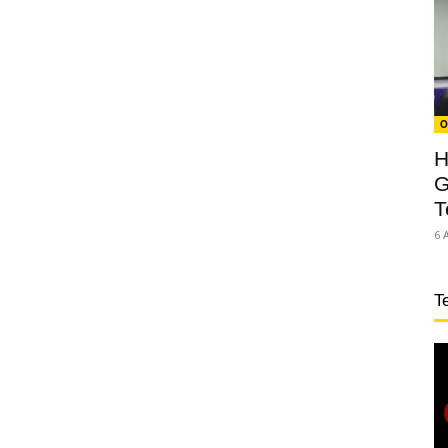
O
H
G
T
6 
T