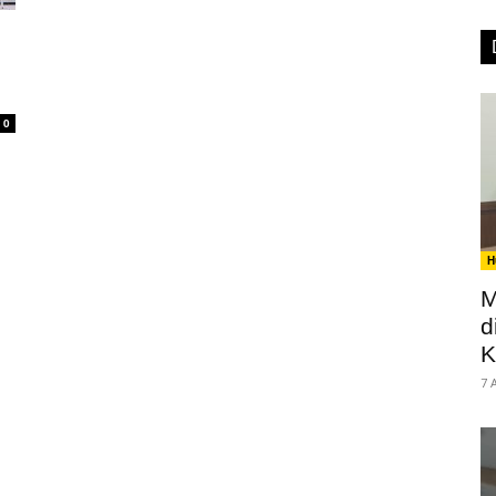
0
H
M
d
K
7 