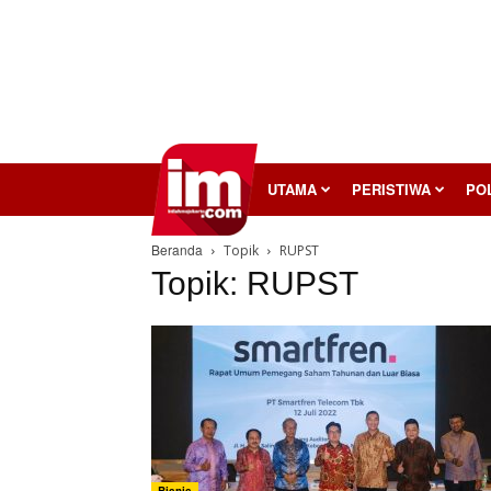
InilahMojokerto
UTAMA
PERISTIWA
POL
Beranda
Topik
RUPST
Topik: RUPST