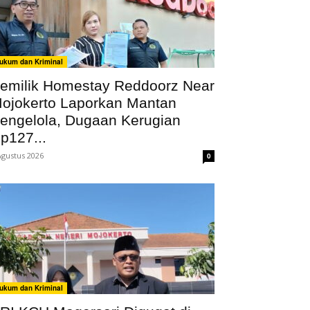
ukum dan Kriminal
emilik Homestay Reddoorz Near
ojokerto Laporkan Mantan
engelola, Dugaan Kerugian
p127...
Agustus 2026
0
ukum dan Kriminal