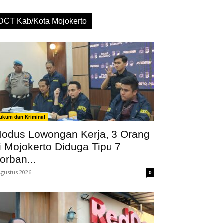
DCT Kab/Kota Mojokerto
ukum dan Kriminal
odus Lowongan Kerja, 3 Orang
i Mojokerto Diduga Tipu 7
orban...
Agustus 2026
0