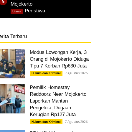
Mojokerto
,
Peristiwa
Utama
erita Terbaru
Modus Lowongan Kerja, 3
Orang di Mojokerto Diduga
Tipu 7 Korban Rp630 Juta
7 Agustus 2026
Hukum dan Kriminal
Pemilik Homestay
Reddoorz Near Mojokerto
Laporkan Mantan
Pengelola, Dugaan
Kerugian Rp127 Juta
7 Agustus 2026
Hukum dan Kriminal