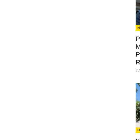
H
P
M
P
R
7 
H