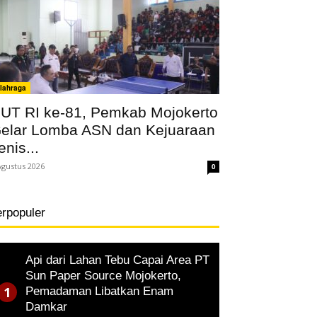
lahraga
UT RI ke-81, Pemkab Mojokerto
elar Lomba ASN dan Kejuaraan
enis...
Agustus 2026
0
erpopuler
Api dari Lahan Tebu Capai Area PT
Sun Paper Source Mojokerto,
Pemadaman Libatkan Enam
Damkar