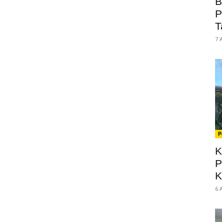
B
P
T
7 
P
K
P
K
6 