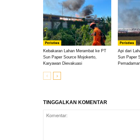
Peristiwa
Peristiwa
Kebakaran Lahan Merambat ke PT
Api dari La
Sun Paper Source Mojokerto,
Sun Paper S
Karyawan Dievakuasi
Pemadaman 
TINGGALKAN KOMENTAR