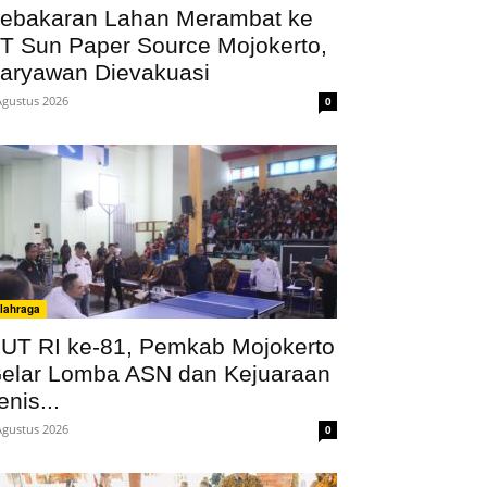
ebakaran Lahan Merambat ke
T Sun Paper Source Mojokerto,
aryawan Dievakuasi
Agustus 2026
0
lahraga
UT RI ke-81, Pemkab Mojokerto
elar Lomba ASN dan Kejuaraan
enis...
Agustus 2026
0