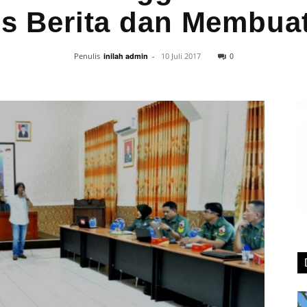
s Berita dan Membua
0
Penulis
inilah admin
-
10 Juli 2017