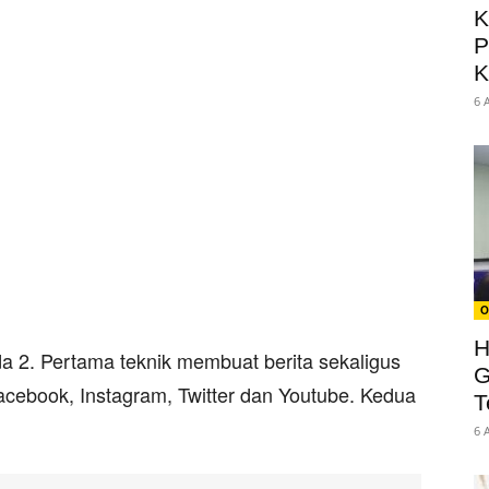
K
P
K
6 
O
H
a 2. Pertama teknik membuat berita sekaligus
G
acebook, Instagram, Twitter dan Youtube. Kedua
T
6 