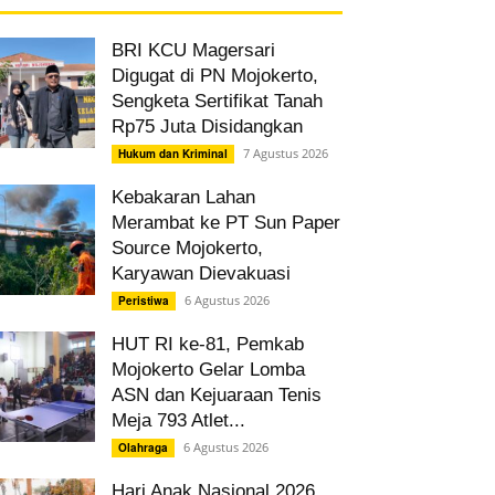
BRI KCU Magersari
Digugat di PN Mojokerto,
Sengketa Sertifikat Tanah
Rp75 Juta Disidangkan
7 Agustus 2026
Hukum dan Kriminal
Kebakaran Lahan
Merambat ke PT Sun Paper
Source Mojokerto,
Karyawan Dievakuasi
6 Agustus 2026
Peristiwa
HUT RI ke-81, Pemkab
Mojokerto Gelar Lomba
ASN dan Kejuaraan Tenis
Meja 793 Atlet...
6 Agustus 2026
Olahraga
Hari Anak Nasional 2026,