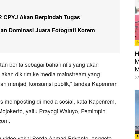
2 CPYJ Akan Berpindah Tugas
n Dominasi Juara Fotografi Korem
P
H
M
an berita sebagai bahan rilis yang akan
M
g akan dikirim ke media mainstream yang
6 
akan menjadi konsumsi publik,” tandas Kapenrem
gus memposting di media sosial, kata Kapenrem,
Mojokerto, yaitu Prayogi Waluyo, Pemimpin
com.
 video yakni Serda Ahmad Priyanto, anggota
P