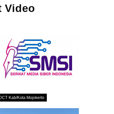
t Video
DCT Kab/Kota Mojokerto