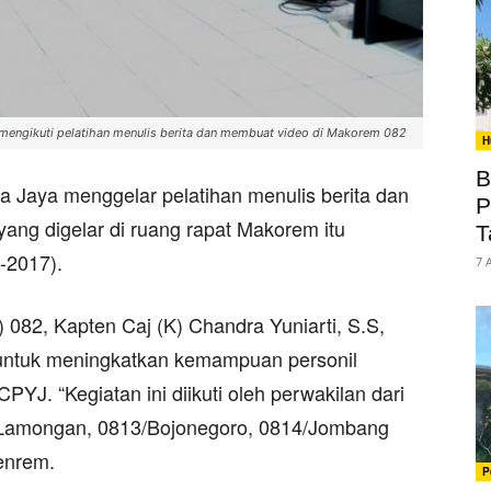
mengikuti pelatihan menulis berita dan membuat video di Makorem 082
H
B
 Jaya menggelar pelatihan menulis berita dan
P
yang digelar di ruang rapat Makorem itu
T
-2017).
7 
82, Kapten Caj (K) Chandra Yuniarti, S.S,
 untuk meningkatkan kemampuan personil
YJ. “Kegiatan ini diikuti oleh perwakilan dari
2/Lamongan, 0813/Bojonegoro, 0814/Jombang
enrem.
P