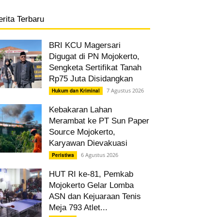
erita Terbaru
BRI KCU Magersari
Digugat di PN Mojokerto,
Sengketa Sertifikat Tanah
Rp75 Juta Disidangkan
7 Agustus 2026
Hukum dan Kriminal
Kebakaran Lahan
Merambat ke PT Sun Paper
Source Mojokerto,
Karyawan Dievakuasi
6 Agustus 2026
Peristiwa
HUT RI ke-81, Pemkab
Mojokerto Gelar Lomba
ASN dan Kejuaraan Tenis
Meja 793 Atlet...