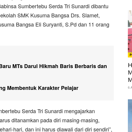
binsa Sumbertebu Serda Tri Sunardi dibantu
a Sekolah SMK Kusuma Bangsa Drs. Slamet,
ma Bangsa Eli Suryanti, S.Pd dan 11 orang
P
H
Baru MTs Darul Hikmah Baris Berbaris dan
M
M
ng Membentuk Karakter Pelajar
6 
mbertebu Serda Tri Sunardi mengajarkan
i harus ditanamkan pada diri masing-masing,
i-hari, dan ini harus diawali dari diri sendiri”,