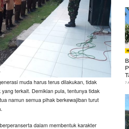
H
B
P
T
enerasi muda harus terus dilakukan, tidak
7 
ang terkait. Demikian pula, tentunya tidak
 tua namun semua pihak berkewajiban turut
.
ut berperanserta dalam membentuk karakter