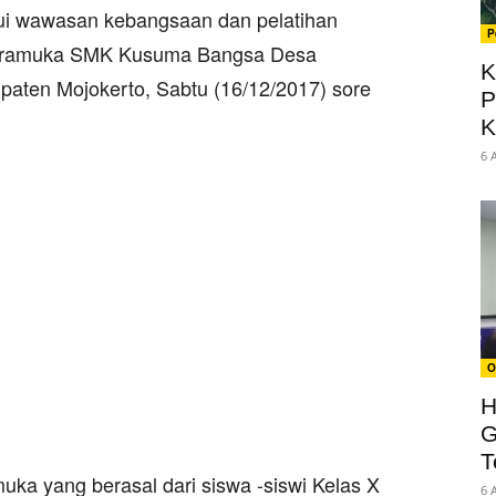
lui wawasan kebangsaan dan pelatihan
P
i Pramuka SMK Kusuma Bangsa Desa
K
ten Mojokerto, Sabtu (16/12/2017) sore
P
K
6 
O
H
G
T
ka yang berasal dari siswa -siswi Kelas X
6 