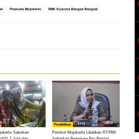
al
Pramuka Mojokerto
SMK Kusuma Bangsa Bangsal
Pendidikan
okerto Salurkan
Pemkot Mojokerto Libatkan RT/RW
p421,7 Juta dan
Sebarkan Beasiswa Pro Bestari,