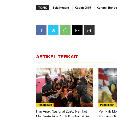
TOPIK
Bela Negara
Kodim 0815
Koramil Bangs
ARTIKEL TERKAIT
Pendidikan
Pendidikan
Hari Anak Nasional 2026, Pemkot
Pemkab Moj
Mojokerto Ajak Anak Kembali Main
Beasiswa R