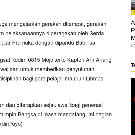
P
A
uga mengajarkan gerakan ditempat, gerakan
P
am pelaksanaannya diperagakan oleh Serda
M
elajar Pramuka dengab dipandu Babinsa.
6 
ngsal Kodim 0815 Mojokerto Kapten Arh Anang
T
ewajiban untuk memberikan penyuluhan
isiplinan bagi para pelajar maupun Linmas
n dan diterapkan sejak awal bagi generasi
impin Bangsa di masa mendatang, Ini bagian
.(dim/uyo)