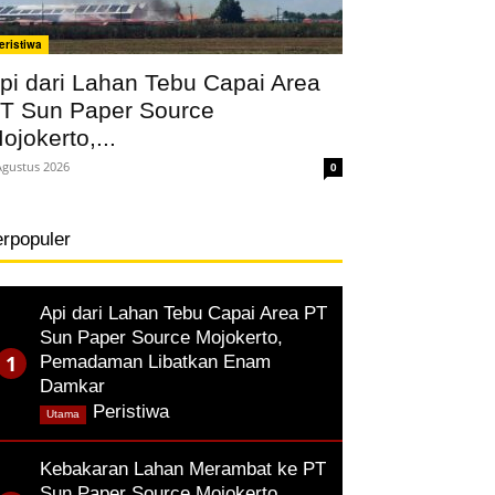
eristiwa
pi dari Lahan Tebu Capai Area
T Sun Paper Source
ojokerto,...
Agustus 2026
0
erpopuler
Api dari Lahan Tebu Capai Area PT
Sun Paper Source Mojokerto,
Pemadaman Libatkan Enam
Damkar
,
Peristiwa
Utama
Kebakaran Lahan Merambat ke PT
Sun Paper Source Mojokerto,