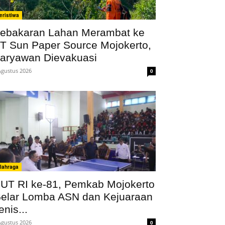
eristiwa
ebakaran Lahan Merambat ke
T Sun Paper Source Mojokerto,
aryawan Dievakuasi
Agustus 2026
0
lahraga
UT RI ke-81, Pemkab Mojokerto
elar Lomba ASN dan Kejuaraan
enis...
Agustus 2026
0