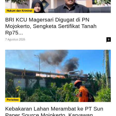
Hukum dan Kriminal
BRI KCU Magersari Digugat di PN
Mojokerto, Sengketa Sertifikat Tanah
Rp75...
7 Agustus 2026
0
Peristiwa
Kebakaran Lahan Merambat ke PT Sun
Paper Source Mojokerto, Karyawan