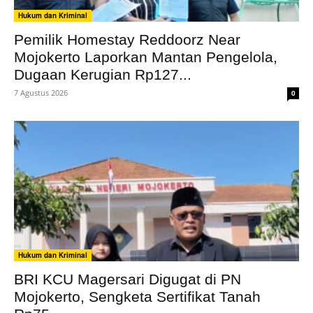
Hukum dan Kriminal
Pemilik Homestay Reddoorz Near
Mojokerto Laporkan Mantan Pengelola,
Dugaan Kerugian Rp127...
7 Agustus 2026
0
Hukum dan Kriminal
BRI KCU Magersari Digugat di PN
Mojokerto, Sengketa Sertifikat Tanah