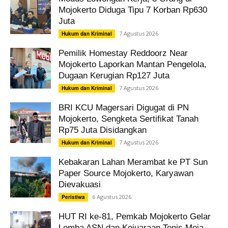
Mojokerto Diduga Tipu 7 Korban Rp630
Juta
7 Agustus 2026
Hukum dan Kriminal
Pemilik Homestay Reddoorz Near
Mojokerto Laporkan Mantan Pengelola,
Dugaan Kerugian Rp127 Juta
7 Agustus 2026
Hukum dan Kriminal
BRI KCU Magersari Digugat di PN
Mojokerto, Sengketa Sertifikat Tanah
Rp75 Juta Disidangkan
7 Agustus 2026
Hukum dan Kriminal
Kebakaran Lahan Merambat ke PT Sun
Paper Source Mojokerto, Karyawan
Dievakuasi
6 Agustus 2026
Peristiwa
HUT RI ke-81, Pemkab Mojokerto Gelar
Lomba ASN dan Kejuaraan Tenis Meja