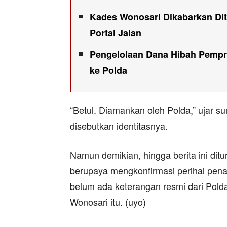
Kades Wonosari Dikabarkan Dit
Portal Jalan
Pengelolaan Dana Hibah Pempro
ke Polda
“Betul. Diamankan oleh Polda,” ujar s
disebutkan identitasnya.
Namun demikian, hingga berita ini dit
berupaya mengkonfirmasi perihal penan
belum ada keterangan resmi dari Pold
Wonosari itu. (uyo)