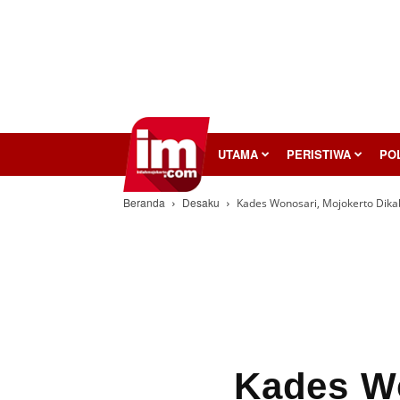
InilahMojokerto
UTAMA
PERISTIWA
POL
Beranda
Desaku
Kades Wonosari, Mojokerto Dika
Kades Wo