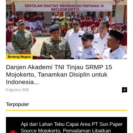
Benteng Negara
Danjen Akademi TNI Tinjau SRMP 15
Mojokerto, Tanamkan Disiplin untuk
Indonesia...
6 Agustus 2026
0
Terpopuler
Api dari Lahan Tebu Capai Area PT Sun Paper
Source Mojokerto, Pemadaman Libatkan