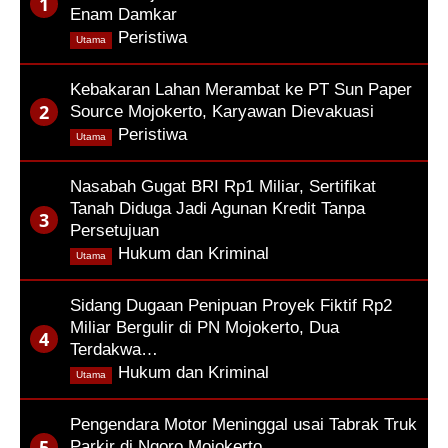
Enam Damkar
,
Peristiwa
Utama
Kebakaran Lahan Merambat ke PT Sun Paper
Source Mojokerto, Karyawan Dievakuasi
,
Peristiwa
Utama
Nasabah Gugat BRI Rp1 Miliar, Sertifikat
Tanah Diduga Jadi Agunan Kredit Tanpa
Persetujuan
,
Hukum dan Kriminal
Utama
Sidang Dugaan Penipuan Proyek Fiktif Rp2
Miliar Bergulir di PN Mojokerto, Dua
Terdakwa…
,
Hukum dan Kriminal
Utama
Pengendara Motor Meninggal usai Tabrak Truk
Parkir di Ngoro Mojokerto