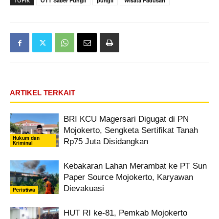
TOPIK
OTT Saber Pungli
pungli
Wisata Padusan
ARTIKEL TERKAIT
BRI KCU Magersari Digugat di PN
Mojokerto, Sengketa Sertifikat Tanah
Hukum dan
Rp75 Juta Disidangkan
Kriminal
Kebakaran Lahan Merambat ke PT Sun
Paper Source Mojokerto, Karyawan
Dievakuasi
Peristiwa
HUT RI ke-81, Pemkab Mojokerto