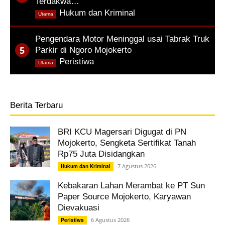
Terdakwa…
,
Hukum dan Kriminal
Utama
Pengendara Motor Meninggal usai Tabrak Truk
Parkir di Ngoro Mojokerto
,
Peristiwa
Utama
Berita Terbaru
BRI KCU Magersari Digugat di PN
Mojokerto, Sengketa Sertifikat Tanah
Rp75 Juta Disidangkan
7 Agustus 2026
Hukum dan Kriminal
Kebakaran Lahan Merambat ke PT Sun
Paper Source Mojokerto, Karyawan
Dievakuasi
6 Agustus 2026
Peristiwa